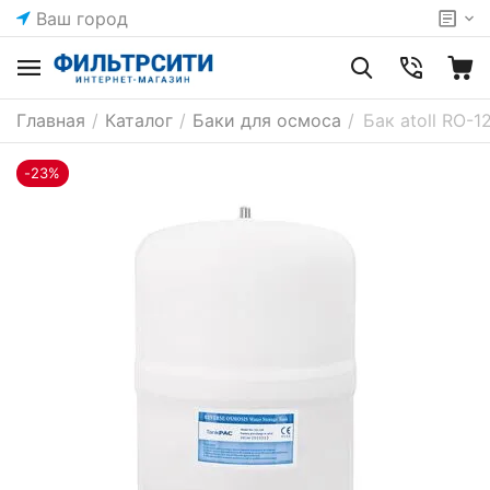
Ваш город
Главная
/
Каталог
/
Баки для осмоса
/
Бак atoll RO-1
-23%