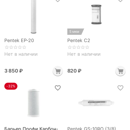
5 мкм
Pentek EP-20
Pentek C2
Нет в наличии
Нет в наличии
3 850
₽
‍820‍
₽
-32%
Барьер Профи Карбон-
Pentek GS-10RO (3/8)