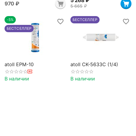
5 268
₽
‍970‍
₽
5 665
₽
-5%
БЕСТСЕЛЛЕР
БЕСТСЕЛЛЕР
atoll EPM-10
atoll CK-5633C (1/4)
В наличии
В наличии
‍682‍
₽
‍900‍
₽
‍718‍
₽