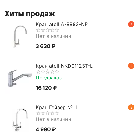
Хиты продаж
Кран atoll A-8883-NP
1
Нет в наличии
3 630
₽
Кран atoll NKD0112ST-L
2
Предзаказ
16 120
₽
Кран Гейзер №11
3
Нет в наличии
4 990
₽