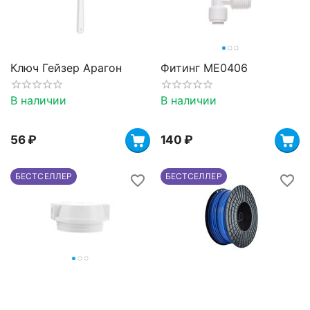
Ключ Гейзер Арагон
Фитинг ME0406
В наличии
В наличии
‍56‍
₽
‍140‍
₽
БЕСТСЕЛЛЕР
БЕСТСЕЛЛЕР
Крышка Atoll H6010
Синяя трубка (3/8)