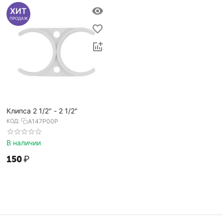
ХИТ
ПРОДАЖ
Клипса 2 1/2" - 2 1/2"
КОД:
А147Р00Р
В наличии
‍150‍
₽