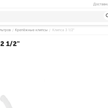
Доставка
льтров
Крепёжные клипсы
Клипса 3 1/2"
/
/
2 1/2"