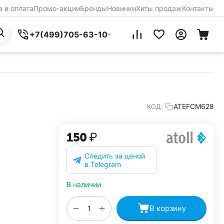
 и оплата
Промо-акции
Бренды
Новинки
Хиты продаж
Контакты
+7(499)705-63-10
ATEFCM628
КОД:
‍150‍
₽
Следить за ценой
в Telegram
В наличии
+
−
В корзину