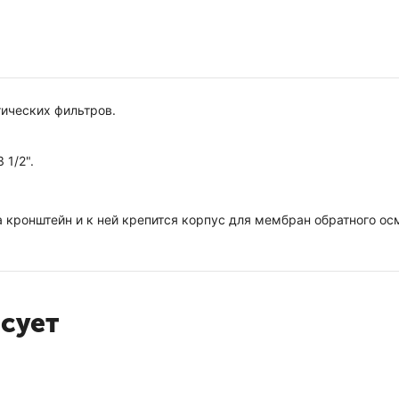
тических фильтров.
1/2".
а кронштейн и к ней крепится корпус для мембран обратного ос
есует