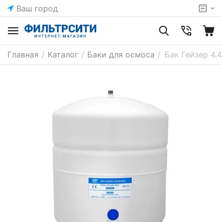
Ваш город
Главная
/
Каталог
/
Баки для осмоса
/
Бак Гейзер 4.