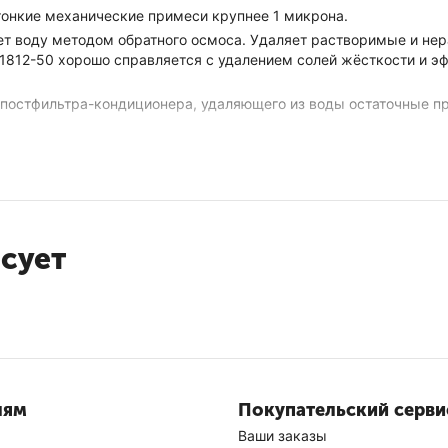
онкие механические примеси крупнее 1 микрона.
т воду методом обратного осмоса. Удаляет растворимые и нер
812-50 хорошо справляется с удалением солей жёсткости и эф
постфильтра-кондиционера, удаляющего из воды остаточные пр
ые 6-12 месяцев.
составляет 24-30 месяцев.
есует
ы)
лям
Покупательский серви
Ваши заказы