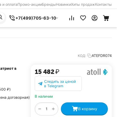
 и оплата
Промо-акции
Бренды
Новинки
Хиты продаж
Контакты
+7(499)705-63-10
ATEFDR074
КОД:
Патриот в
15 482
₽
Следить за ценой
в Telegram
500
₽
)
В наличии
ена договорная)
+
−
В корзину