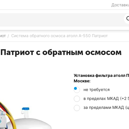
Доставка
иот
Система обратного осмоса атолл A-550 Патриот
/
 Патриот с обратным осмосом
Установка фильтра атолл 
Москве:
не требуется
в пределах МКАД (+
2 
за пределами МКАД (ц