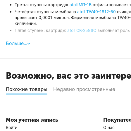
Третья ступень: картридж
atoll МП-1В
отфильтровывает т
Четвёртая ступень: мембрана
atoll TW40-1812-50
очищае
превышает 0,0001 микрон. Фирменная мембрана TW40-1
кипячении.
Пятая ступень: картридж
atoll CK-2586C
выполняет роль 
Сроки замены картриджей
Больше...
Предфильтры и постфильтр рекомендуется менять кажд
Срок службы мембраны обратного осмоса (4 ступень) - 
Атолл A-550 Патриот | Комплект поставки
Возможно, вас это заинтер
Блок фильтрации в сборе
Похожие товары
Недавно просмотренные
Комплект из
пяти картриджей
(частично предустановлен
Накопительный бак, металлический (
12/8л
)
Кран накопительного бака,
пластиковый
Кран для чистой воды,
хромированный
Комплект соединительных трубок.
Моя учетная запись
Покупате
Врезка
-тройник с шаровым краном
Войти
О нас