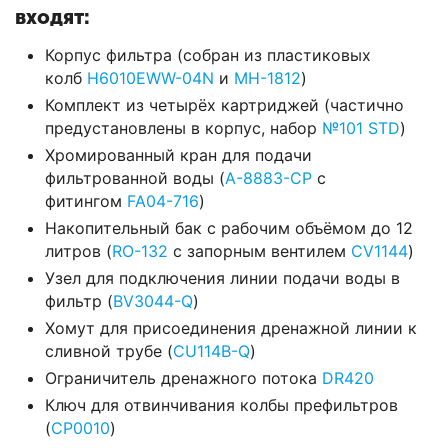
входят:
Корпус фильтра (собран из пластиковых
колб
H6010EWW-04N
и
MH-1812
)
Комплект из четырёх картриджей (частично
предустановлены в корпус, набор
№101 STD
)
Хромированный кран для подачи
фильтрованной воды (
A-8883-CP
с
фитингом
FA04-716
)
Накопительный бак с рабочим объёмом до 12
литров (
RO-132
с запорным вентилем
CV1144
)
Узел для подключения линии подачи воды в
фильтр (
BV3044-Q
)
Хомут для присоединения дренажной линии к
сливной трубе (
CU114B-Q
)
Ограничитель дренажного потока
DR420
Ключ для отвинчивания колбы префильтров
(
CP0010
)