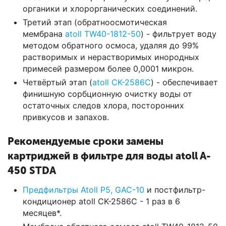
органики и хлорорганических соединений.
Третий этап (обратноосмотическая
мембрана
atoll TW40-1812-50
) - фильтрует воду
методом обратного осмоса, удаляя до 99%
растворимых и нерастворимых инородных
примесей размером более 0,0001 микрон.
Четвёртый этап (
atoll CK-2586C
) - обеспечивает
финишную сорбционную очистку воды от
остаточных следов хлора, посторонних
привкусов и запахов.
Рекомендуемые сроки замены
картриджей в фильтре для воды atoll A-
450 STDA
Предфильтры Atoll P5, GAC-10
и постфильтр-
кондиционер atoll CK-2586C - 1 раз в 6
месяцев*.