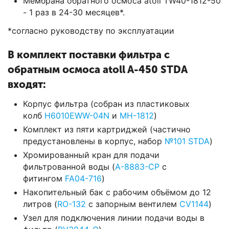
Мембрана обратного осмоса atoll TW40-1812-50
- 1 раз в 24-30 месяцев*.
*согласно руководству по эксплуатации
В комплект поставки фильтра с
обратным осмоса atoll A-450 STDA
входят:
Корпус фильтра (собран из пластиковых
колб
H6010EWW-04N
и
MH-1812
)
Комплект из пяти картриджей (частично
предустановлены в корпус,
набор
№101 STDA
)
Хромированный кран для подачи
фильтрованной воды (
A-8883-CP
с
фитингом
FA04-716
)
Накопительный бак с рабочим объёмом до 12
литров (
RO-132
с запорным вентилем
CV1144
)
Узел для подключения линии подачи воды в