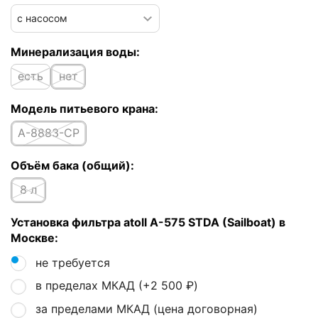
Минерализация воды:
есть
нет
Модель питьевого крана:
A-8883-CP
Объём бака (общий):
8 л
Установка фильтра atoll A-575 STDA (Sailboat) в
Москве:
не требуется
в пределах МКАД (+
2 500
₽
)
за пределами МКАД (цена договорная)