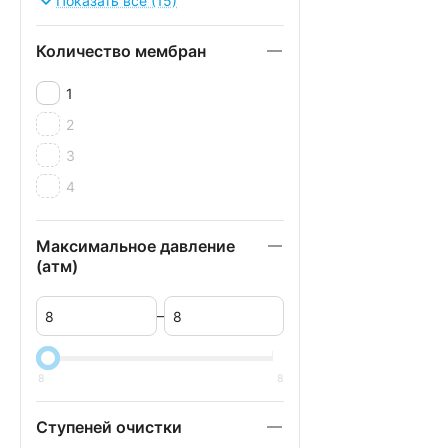
Показать все (15)
500 GPD
Количество мембран
600 GPD
800 GPD
1
1000 GPD
2
3
4
Максимальное давление
(атм)
–
8
8
Ступеней очистки