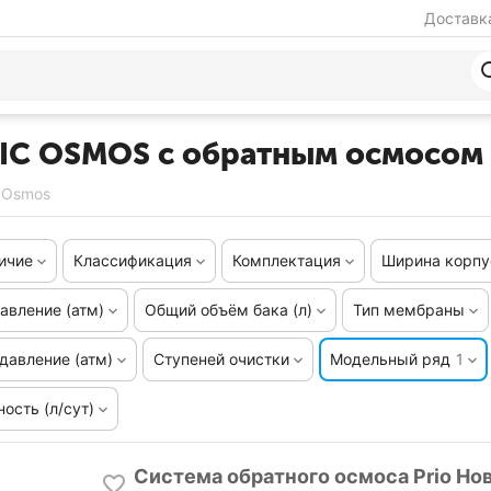
Доставка
IC OSMOS с обратным осмосом
c Osmos
ичие
Классификация
Комплектация
Ширина корпу
авление (атм)
Общий объём бака (л)
Тип мембраны
давление (атм)
Ступеней очистки
Модельный ряд
1
ость (л/сут)
Система обратного осмоса Prio Но