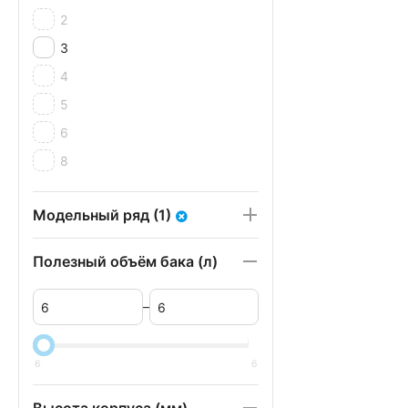
2
3
4
5
6
8
Модельный ряд (1)
Полезный объём бака (л)
–
6
6