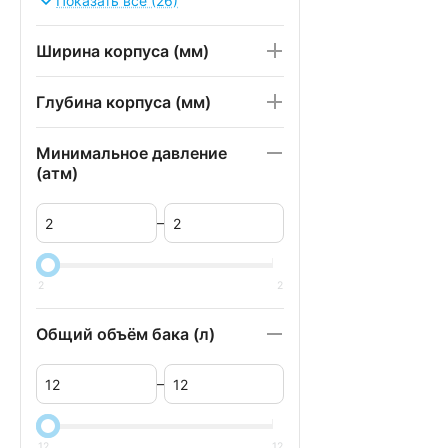
Показать все (26)
с системой промывки
мембраны
Ширина корпуса (мм)
только картриджи с
байпасным соединением
Глубина корпуса (мм)
с угольным постфильтром
c корректором ОВП
Минимальное давление
с баком
(атм)
без бака
–
с насосом
без насоса
2
2
без крана
кран с одним вентилем
Общий объём бака (л)
кран с двумя вентилями
–
с колбами SL10 (на
кронштейне)
с колбами SL10 (на моноскобе)
12
12