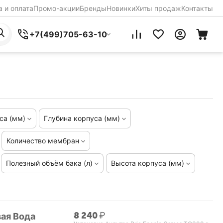
 и оплата
Промо-акции
Бренды
Новинки
Хиты продаж
Контакты
+7(499)705-63-10
са (мм)
Глубина корпуса (мм)
Количество мембран
Полезный объём бака (л)
Высота корпуса (мм)
8 240
₽
вая Вода