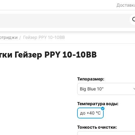
Доставка
артриджи
Гейзер PPY 10-10BB
/
ки Гейзер PPY 10-10BB
Типоразмер:
Температура воды:
до +40 °C
Тонкость очистки: