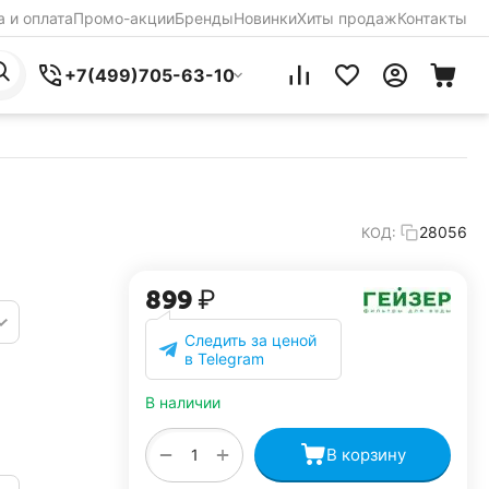
 и оплата
Промо-акции
Бренды
Новинки
Хиты продаж
Контакты
+7(499)705-63-10
28056
КОД:
‍899‍
₽
Следить за ценой
в Telegram
В наличии
+
−
В корзину