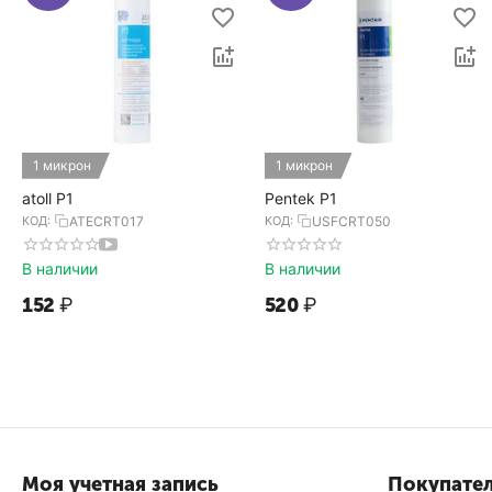
1 микрон
1 микрон
atoll P1
Pentek P1
КОД:
ATECRT017
КОД:
USFCRT050
В наличии
В наличии
‍152‍
₽
‍520‍
₽
Моя учетная запись
Покупате