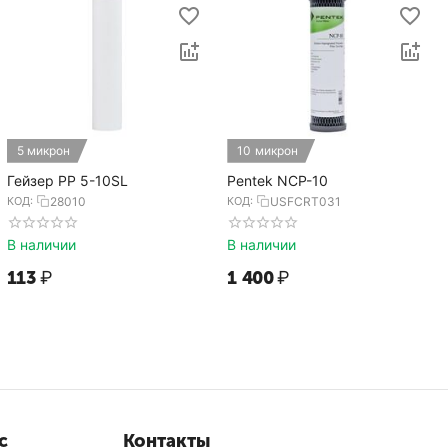
5 микрон
10 микрон
Гейзер PP 5-10SL
Pentek NCP-10
КОД:
28010
КОД:
USFCRT031
В наличии
В наличии
‍113‍
₽
1 400
₽
с
Контакты