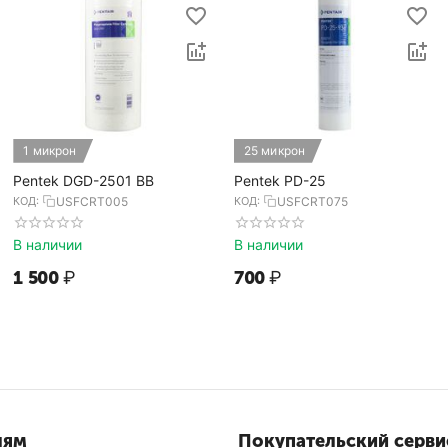
1 микрон
25 микрон
Pentek DGD-2501 BB
Pentek PD-25
КОД:
USFCRT005
КОД:
USFCRT075
В наличии
В наличии
1 500
₽
‍700‍
₽
лям
Покупательский серви