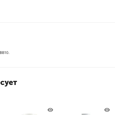
BB10.
есует