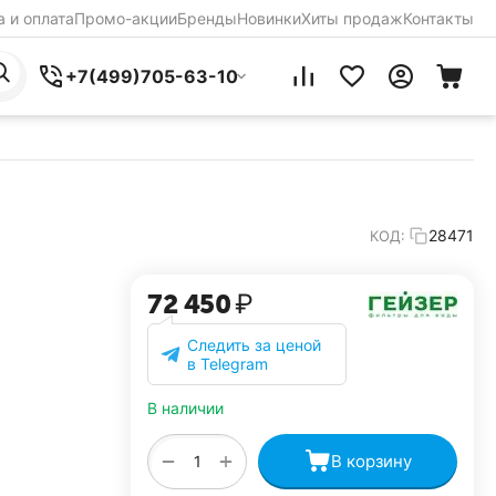
 и оплата
Промо-акции
Бренды
Новинки
Хиты продаж
Контакты
+7(499)705-63-10
28471
КОД:
72 450
₽
Следить за ценой
в Telegram
В наличии
+
−
В корзину