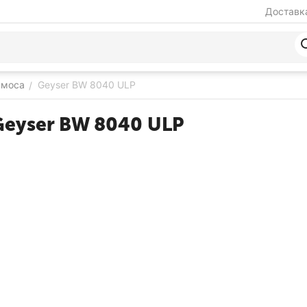
Доставка
смоса
Geyser BW 8040 ULP
/
eyser BW 8040 ULP