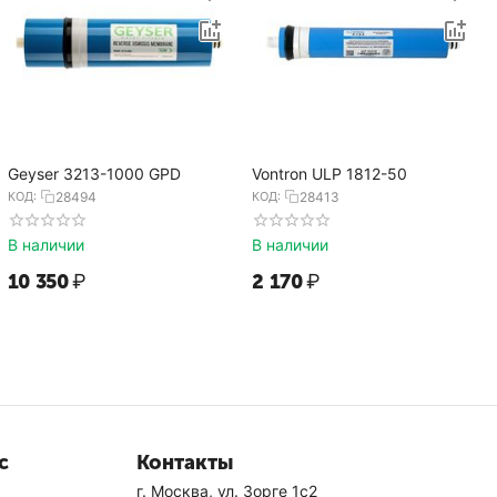
Geyser 3213-1000 GPD
Vontron ULP 1812-50
КОД:
28494
КОД:
28413
В наличии
В наличии
10 350
₽
2 170
₽
с
Контакты
г. Москва, ул. Зорге 1с2