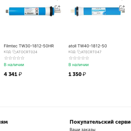
Filmtec TW30-1812-50HR
atoll TW40-1812-50
КОД:
ATOCRT024
КОД:
ATECRT047
В наличии
В наличии
4 341
₽
1 350
₽
лям
Покупательский серви
Ваши заказы