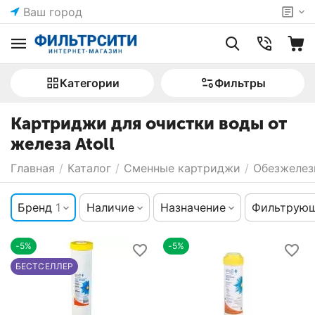
Ваш город
Категории
Фильтры
Картриджи для очистки воды от
железа Atoll
Главная
/
Каталог
/
Сменные картриджи
/
Обезжелез
Бренд
1
Наличие
Назначение
Фильтрующ
-5%
-5%
БЕСТСЕЛЛЕР