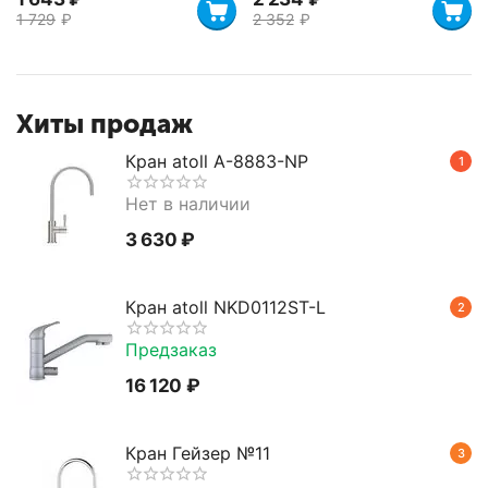
1 729
₽
2 352
₽
Хиты продаж
Кран atoll A-8883-NP
1
Нет в наличии
3 630
₽
Кран atoll NKD0112ST-L
2
Предзаказ
16 120
₽
Кран Гейзер №11
3