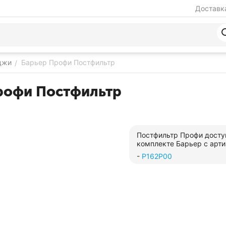
Доставка
джи
Барьер Профи Постфильтр
/
рофи Постфильтр
Постфильтр Профи досту
комплекте Барьер с арти
-
Р162Р00