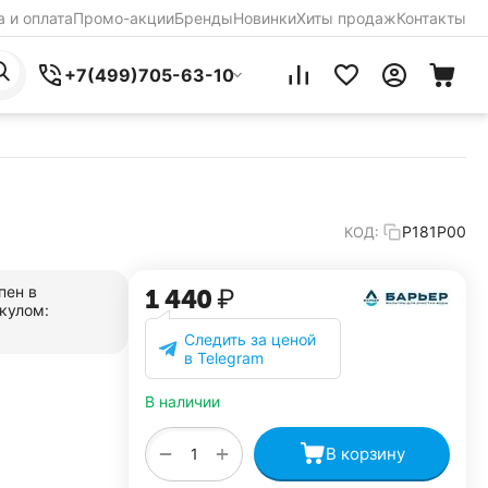
 и оплата
Промо-акции
Бренды
Новинки
Хиты продаж
Контакты
+7(499)705-63-10
Р181Р00
КОД:
пен в
1 440
₽
кулом:
Следить за ценой
в Telegram
В наличии
+
−
В корзину