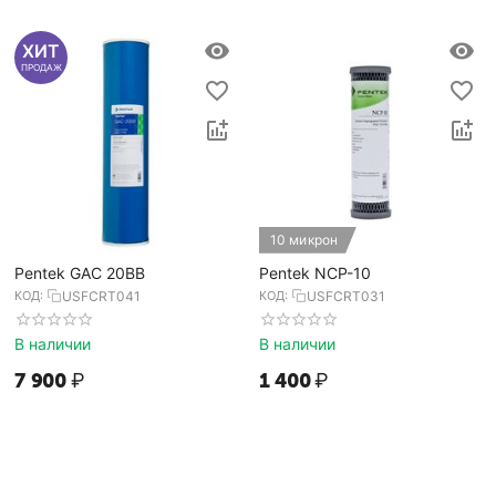
ХИТ
ПРОДАЖ
10 микрон
Pentek GAC 20BB
Pentek NCP-10
КОД:
USFCRT041
КОД:
USFCRT031
В наличии
В наличии
7 900
₽
1 400
₽