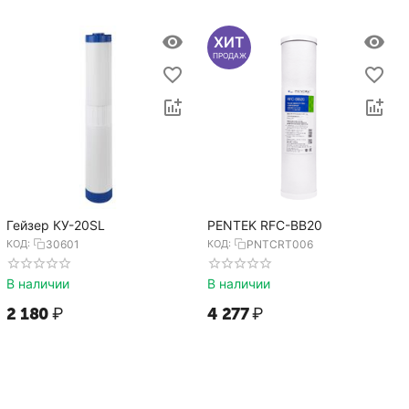
ХИТ
ПРОДАЖ
Гейзер КУ-20SL
PENTEK RFC-BB20
КОД:
30601
КОД:
PNTCRT006
В наличии
В наличии
2 180
₽
4 277
₽