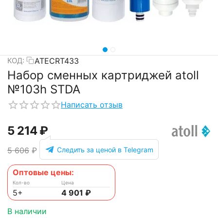
ATECRT433
КОД:
Набор сменных картриджей atoll
№103h STDA
Написать отзыв
5 214
₽
Следить за ценой в Telegram
5 606
₽
Оптовые цены:
Кол-во
Цена
5+
4 901
₽
В наличии