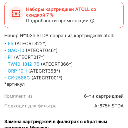
Наборы картриджей ATOLL со
скидкой 7 %
Подробности промо-акции
Набор №103h STDA собран из картриджей atoll:
-
P5
(ATECRT322*)
-
GAC-10
(ATECRT046*)
-
P1
(ATECRT017*)
-
TW40-1812-75
(ATECRT366*)
-
ORP-10H
(ATECRT358*)
-
CK-2586C
(ATECRT001*)
*артикул
Комплект из
6-ти картриджей
Подходит для фильтра
A-675h STDA
Замена картриджей в фильтрах с обратным
осмосом в Москве: