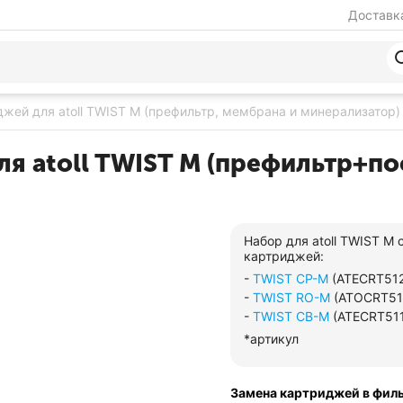
Доставка
жей для atoll TWIST M (префильтр, мембрана и минерализатор)
я atoll TWIST M (префильтр+по
Набор для atoll TWIST M 
картриджей:
-
TWIST CP-М
(ATECRT512
-
TWIST RO-M
(ATOCRT51
-
TWIST CB-M
(ATECRT511
*артикул
Замена картриджей в филь