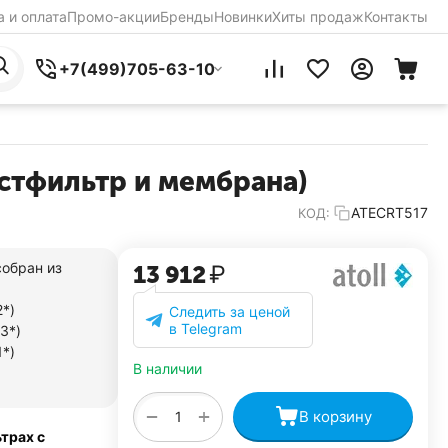
 и оплата
Промо-акции
Бренды
Новинки
Хиты продаж
Контакты
+7(499)705-63-10
стфильтр и мембрана)
ATECRT517
КОД:
собран из
13 912
₽
*)
Следить за ценой
в Telegram
3*)
*)
В наличии
+
−
В корзину
трах с