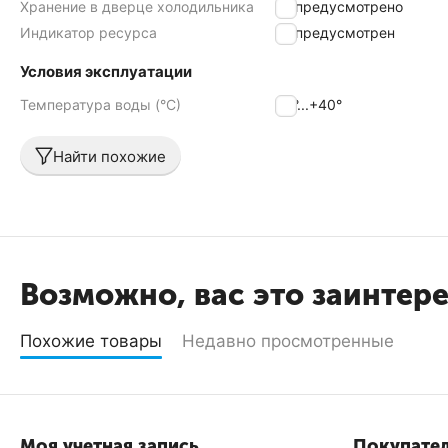
Хранение в дверце холодильника
не предусмотрено
Индикатор ресурса
не предусмотрен
Условия эксплуатации
Температура воды (°С)
+4°...+40°
Найти похожие
Возможно, вас это заинтер
Похожие товары
Недавно просмотренные
Моя учетная запись
Покупате