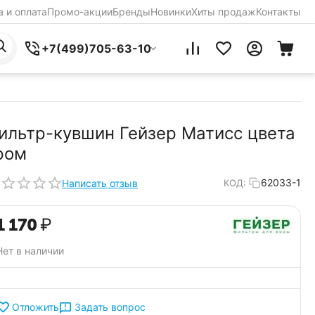
 и оплата
Промо-акции
Бренды
Новинки
Хиты продаж
Контакты
+7(499)705-63-10
ильтр-кувшин Гейзер Матисс цвета
ром
62033-1
Написать отзыв
КОД:
1 170
₽
Нет в наличии
Задать вопрос
Отложить