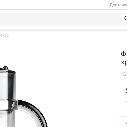
Доставка
атисс
Ф
х