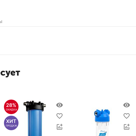
ы
есует
28%
СКИДКА
ХИТ
ПРОДАЖ