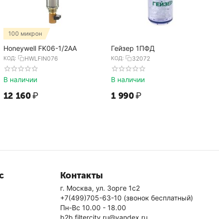
100 микрон
Honeywell FK06-1/2AA
Гейзер 1ПФД
КОД:
HWLFIN076
КОД:
32072
В наличии
В наличии
12 160
₽
1 990
₽
с
Контакты
г. Москва, ул. Зорге 1с2
+7(499)705-63-10
(звонок бесплатный)
Пн-Вс 10.00 - 18.00
b2b.filtercity.ru@yandex.ru