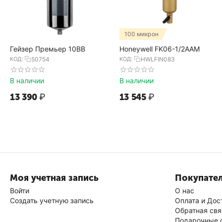
100 микрон
Гейзер Премьер 10BB
Honeywell FK06-1/2AAM
КОД:
50754
КОД:
HWLFIN083
В наличии
В наличии
13 390
₽
13 545
₽
Моя учетная запись
Покупате
Войти
О нас
Создать учетную запись
Оплата и Дос
Обратная свя
Подарочные 