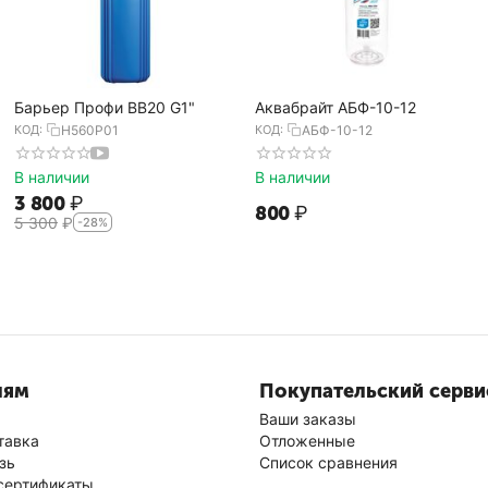
Барьер Профи BB20 G1"
Аквабрайт АБФ-10-12
КОД:
Н560Р01
КОД:
АБФ-10-12
В наличии
В наличии
3 800
₽
‍800‍
₽
5 300
₽
-28%
лям
Покупательский серви
Ваши заказы
тавка
Отложенные
зь
Список сравнения
сертификаты