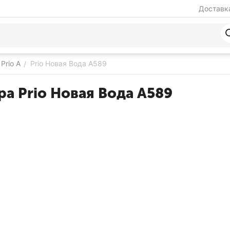
Доставка
Prio A
Prio Новая Вода A589
/
а Prio Новая Вода A589