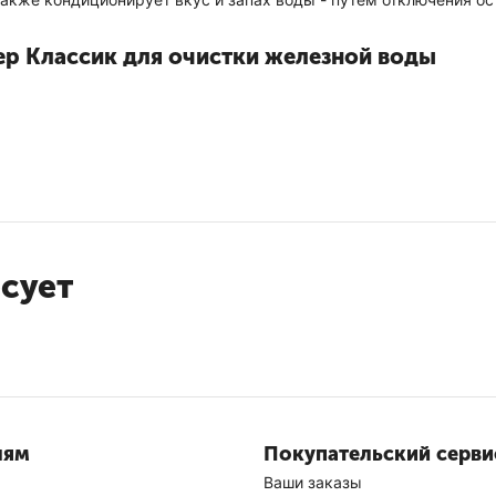
ер Классик для очистки железной воды
Классик для железной воды
есует
нными картриджами (
50083
)
050
)
водной сети (
25372
)
лям
Покупательский серви
Ваши заказы
й моноскобе