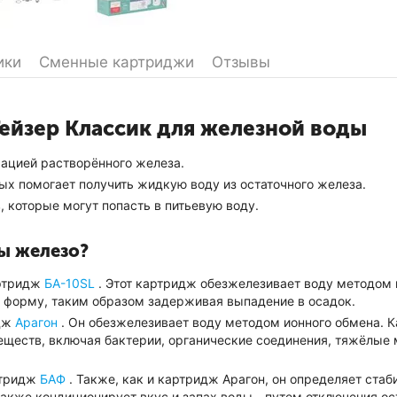
ики
Сменные картриджи
Отзывы
Гейзер Классик для железной воды
ацией растворённого железа.
х помогает получить жидкую воду из остаточного железа.
 которые могут попасть в питьевую воду.
ды железо?
артридж
БА-10SL
. Этот картридж обезжелезивает воду методом 
 форму, таким образом задерживая выпадение в осадок.
идж
Арагон
. Он обезжелезивает воду методом ионного обмена. К
веществ, включая бактерии, органические соединения, тяжёлы
ртридж
БАФ
. Также, как и картридж Арагон, он определяет ста
акже кондиционирует вкус и запах воды - путем отключения о