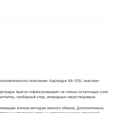
каталитического окисления. Картридж БА-10SL окисляет
артридж Арагон отфильтровывает не только остаточные соли
е металлы, свободный хлор, инородные нерастворимые
билизацию железа методом ионного обмена. Дополнительно,
статочных проводов хлора и хлорорганических примесей.