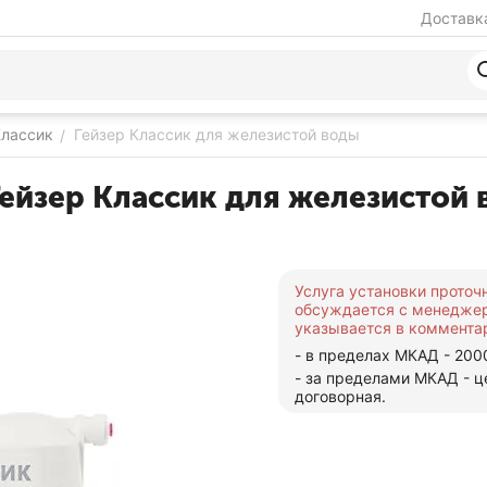
Доставка
Классик
Гейзер Классик для железистой воды
/
ейзер Классик для железистой
Услуга установки проточ
обсуждается с менедже
указывается в комментар
- в пределах МКАД - 200
- за пределами МКАД - ц
договорная.