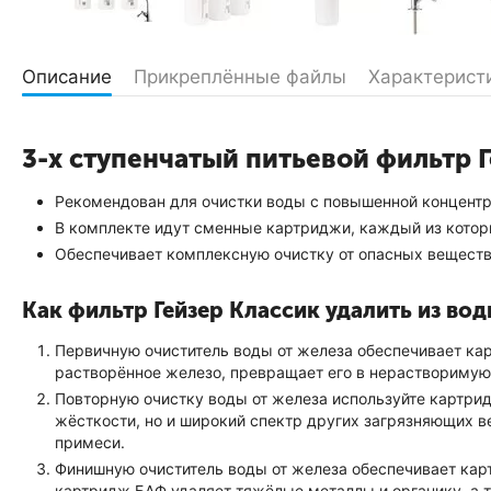
Описание
Прикреплённые файлы
Характерист
3-х ступенчатый питьевой фильтр 
Рекомендован для очистки воды с повышенной концентр
В комплекте идут сменные картриджи, каждый из которы
Обеспечивает комплексную очистку от опасных веществ,
Как фильтр Гейзер Классик удалить из во
Первичную очиститель воды от железа обеспечивает к
растворённое железо, превращает его в нерастворимую
Повторную очистку воды от железа используйте картр
жёсткости, но и широкий спектр других загрязняющих 
примеси.
Финишную очиститель воды от железа обеспечивает ка
картридж БАФ удаляет тяжёлые металлы и органику, а т