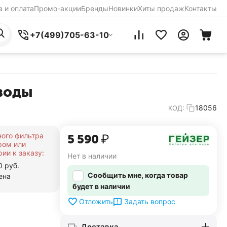
 и оплата
Промо-акции
Бренды
Новинки
Хиты продаж
Контакты
+7(499)705-63-10
 воды
18056
КОД:
ного фильтра
5 590
₽
ром или
ии к заказу:
Нет в наличии
0 руб.
Сообщить мне, когда товар
ена
будет в наличии
Задать вопрос
Отложить
Доставка