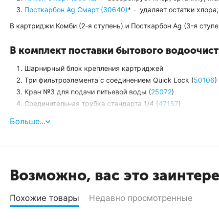
Посткарбон Ag Смарт (30640)
* - удаляет остатки хлора
В картриджи Комби (2-я ступень) и Посткарбон Ag (3-я ступ
В комплект поставки бытового водоочист
Шарнирный блок крепления картриджей
Три фильтроэлемента с соединением Quick Lock (
50106
)
Кран №3 для подачи питьевой воды (
25072
)
Соединительная трубка стандарта 1/4 (
47157
)
Тройник с вентилем для подключения фильтра к водопро
Больше...
Возможно, вас это заинтер
Похожие товары
Недавно просмотренные