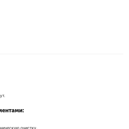
ут.
ментами:
аническую очистку.