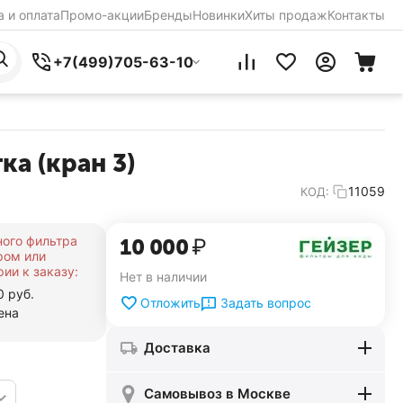
 и оплата
Промо-акции
Бренды
Новинки
Хиты продаж
Контакты
+7(499)705-63-10
а (кран 3)
11059
КОД:
ного фильтра
10 000
₽
ром или
ии к заказу:
Нет в наличии
0 руб.
Задать вопрос
Отложить
ена
Доставка
Самовывоз в Москве