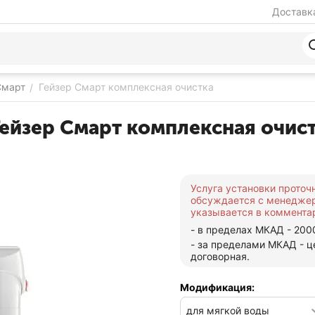
Доставка
Смарт
Гейзер Смарт комплексная очистка
/
ейзер Смарт комплексная очистк
Услуга установки проточ
обсуждается с менедже
указывается в комментар
- в пределах МКАД - 200
- за пределами МКАД - ц
договорная.
Модификация: