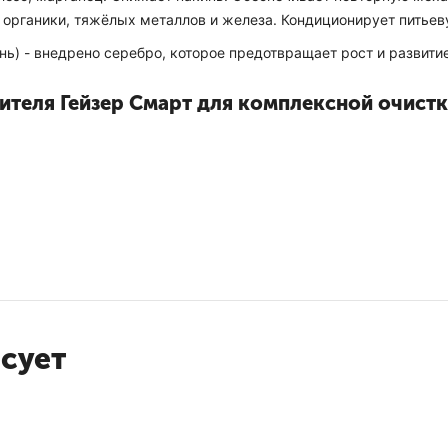
, органики, тяжёлых металлов и железа. Кондиционирует питьев
ень) - внедрено серебро, которое предотвращает рост и развит
ителя Гейзер Смарт для комплексной очистк
воду (
25372
)
есует