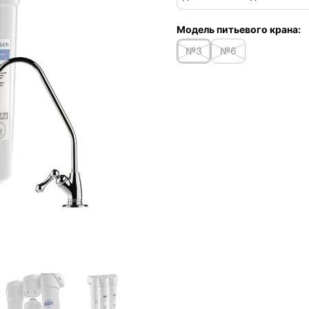
Модель питьевого крана:
№3
№6