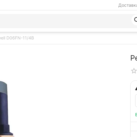
Доставка
ell D06FN-11/4B
Р