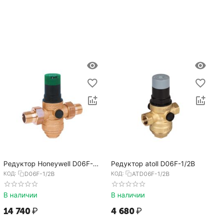
Редуктор Honeywell D06F-
Редуктор atoll D06F-1/2B
1/2B
КОД:
D06F-1/2B
КОД:
ATD06F-1/2B
В наличии
В наличии
14 740
₽
4 680
₽