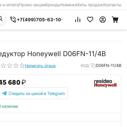
 и оплата
Промо-акции
Бренды
Новинки
Хиты продаж
Контакты
+7(499)705-63-10
едуктор Honeywell D06FN-11/4B
D06FN-11/4B
Написать отзыв
КОД:
45 680
₽
Следить за ценой в Telegram
В наличии