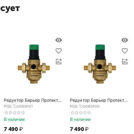
есует
Редуктор Барьер Протект
Редуктор Барьер Протект
3/4
1/2
КОД:
О083Р01
КОД:
О083Р00
В наличии
В наличии
7 490
₽
7 490
₽