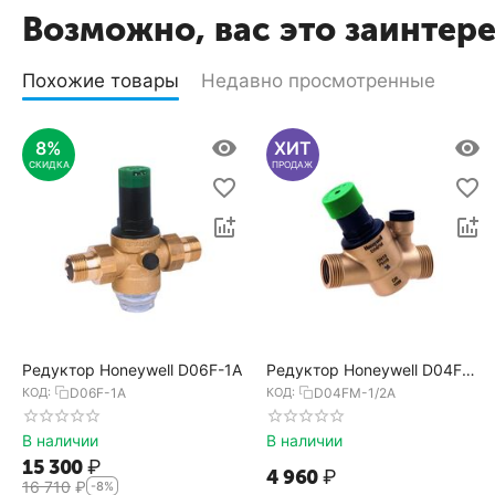
Возможно, вас это заинтер
Похожие товары
Недавно просмотренные
8%
ХИТ
СКИДКА
ПРОДАЖ
Редуктор Honeywell D06F-1A
Редуктор Honeywell D04FM-
1/2A
КОД:
D06F-1A
КОД:
D04FM-1/2A
В наличии
В наличии
15 300
₽
4 960
₽
16 710
₽
-8%