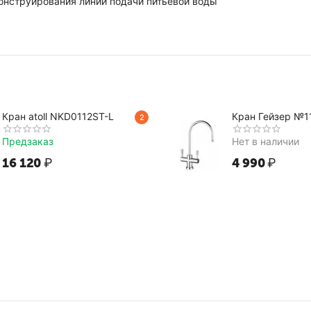
онструирования линий подачи питьевой воды
Кран atoll NKD0112ST-L
Кран Гейзер №1
2
Предзаказ
Нет в наличии
16 120
₽
4 990
₽