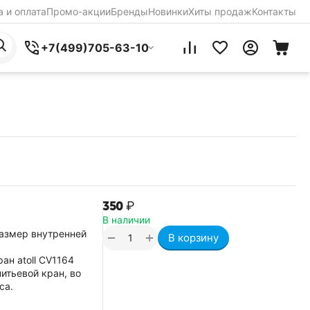
 и оплата
Промо-акции
Бренды
Новинки
Хиты продаж
Контакты
+7(499)705-63-10
‍350‍
₽
В наличии
Размер внутренней
+
−
В корзину
ан atoll CV1164
итьевой кран, во
са.