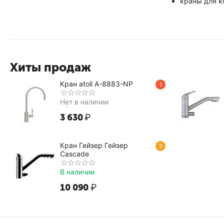
краны для к
Хиты продаж
Кран atoll A-8883-NP
1
Нет в наличии
3 630
₽
Кран Гейзер Гейзер
5
Cascade
В наличии
10 090
₽