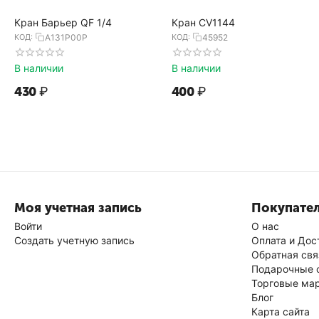
Кран Барьер QF 1/4
Кран CV1144
КОД:
А131Р00Р
КОД:
45952
В наличии
В наличии
‍430‍
₽
‍400‍
₽
Моя учетная запись
Покупате
Войти
О нас
Создать учетную запись
Оплата и Дос
Обратная свя
Подарочные 
Торговые ма
Блог
Карта сайта