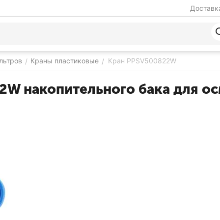
Доставка
льтров
Краны пластиковые
Кран PPSV500822W
/
/
2W накопительного бака для о