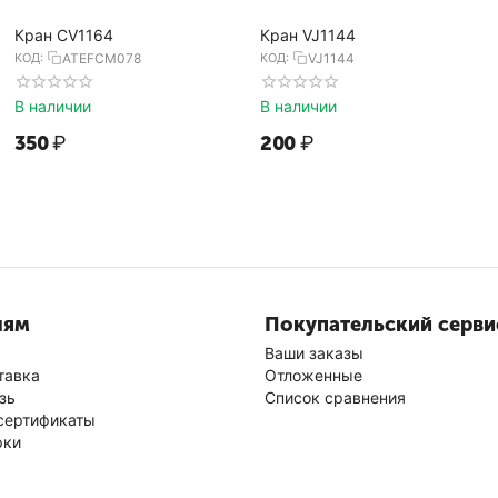
Кран CV1164
Кран VJ1144
КОД:
ATEFCM078
КОД:
VJ1144
В наличии
В наличии
‍350‍
₽
‍200‍
₽
лям
Покупательский серви
Ваши заказы
тавка
Отложенные
зь
Список сравнения
сертификаты
рки