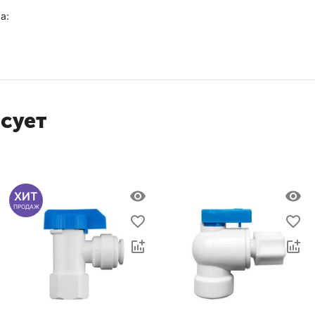
а:
есует
ХИТ
ПРОДАЖ