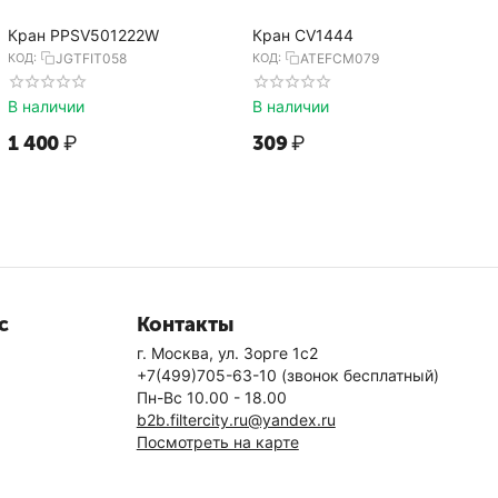
Кран PPSV501222W
Кран CV1444
КОД:
JGTFIT058
КОД:
ATEFCM079
В наличии
В наличии
1 400
₽
‍309‍
₽
с
Контакты
г. Москва, ул. Зорге 1с2
+7(499)705-63-10
(звонок бесплатный)
Пн-Вс 10.00 - 18.00
b2b.filtercity.ru@yandex.ru
Посмотреть на карте