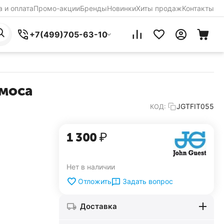
 и оплата
Промо-акции
Бренды
Новинки
Хиты продаж
Контакты
+7(499)705-63-10
смоса
JGTFIT055
КОД:
1 300
₽
Нет в наличии
Задать вопрос
Отложить
Доставка