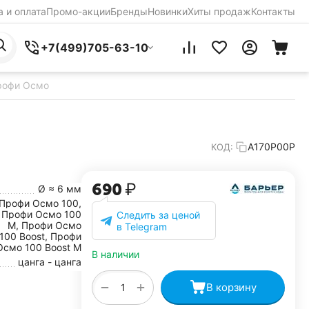
 и оплата
Промо-акции
Бренды
Новинки
Хиты продаж
Контакты
+7(499)705-63-10
рофи Осмо
А170Р00Р
КОД:
‍690‍
₽
Ø ≈ 6 мм
Профи Осмо 100,
Профи Осмо 100
Следить за ценой
М, Профи Осмо
в Telegram
100 Boost, Профи
Осмо 100 Boost М
В наличии
цанга - цанга
+
−
В корзину