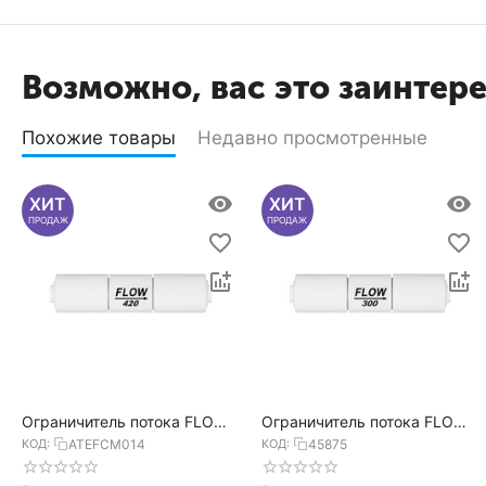
Возможно, вас это заинтер
Похожие товары
Недавно просмотренные
ХИТ
ХИТ
ПРОДАЖ
ПРОДАЖ
Ограничитель потока FLOW
Ограничитель потока FLOW
420
300
КОД:
ATEFCM014
КОД:
45875