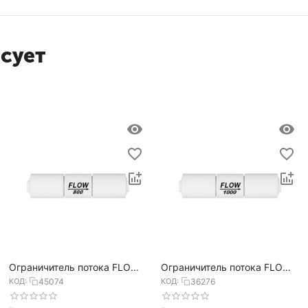
есует
Ограничитель потока FLOW
Ограничитель потока FLOW
800
1000
КОД:
45074
КОД:
36276