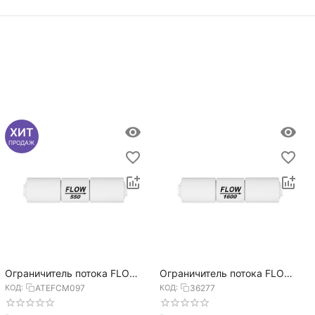
ХИТ
ПРОДАЖ
Ограничитель потока FLOW
Ограничитель потока FLOW
550
1600
КОД:
ATEFCM097
КОД:
36277