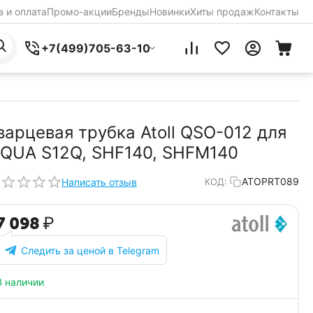
 и оплата
Промо-акции
Бренды
Новинки
Хиты продаж
Контакты
+7(499)705-63-10
варцевая трубка Atoll QSO-012 для
IQUA S12Q, SHF140, SHFM140
ATOPRT089
Написать отзыв
КОД:
7 098
₽
Следить за ценой в Telegram
В наличии