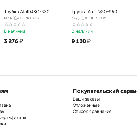
Трубка Atoll QSO-330
Трубка Atoll QSO-950
КОД:
ATOPRT083
КОД:
ATOPRT095
В наличии
В наличии
3 276
₽
9 100
₽
лям
Покупательский серви
Ваши заказы
тавка
Отложенные
зь
Список сравнения
сертификаты
рки