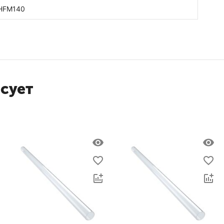
SHFM140
есует