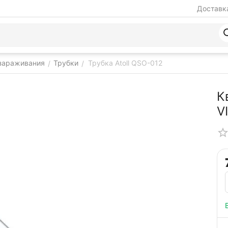
Доставка
ззараживания
Трубки
Трубка Atoll QSO-012
/
/
К
V