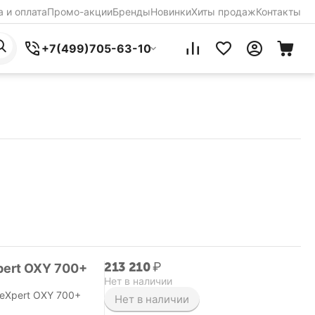
 и оплата
Промо-акции
Бренды
Новинки
Хиты продаж
Контакты
+7(499)705-63-10
213 210
₽
pert OXY 700+
Нет в наличии
 eXpert OXY 700+
Нет в наличии