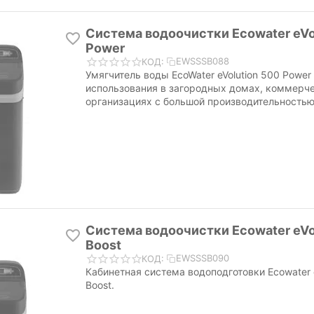
Система водоочистки Ecowater eVo
Power
EWSSSB088
КОД:
Умягчитель воды EcoWater eVolution 500 Powe
использования в загородных домах, коммерч
организациях с большой производительностью
Система водоочистки Ecowater eVo
Boost
EWSSSB090
КОД:
Кабинетная система водоподготовки Ecowater e
Boost.