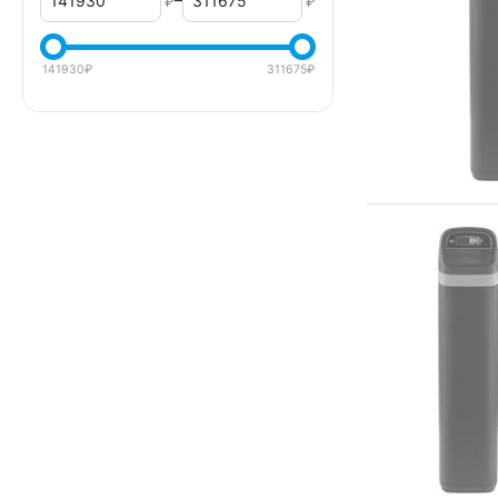
₽
₽
141930
₽
311675
₽