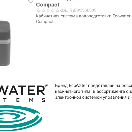
Compact
EWSSSB089
КОД:
Кабинетная система водоподготовки Ecowater e
Compact.
Бренд EcoWater представлен на рос
кабинетного типа. В ассортименте с
электронной системой управления и