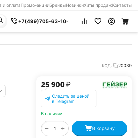
 и оплата
Промо-акции
Бренды
Новинки
Хиты продаж
Контакты
+7(499)705-63-10
20039
КОД:
25 900
₽
Следить за ценой
в Telegram
В наличии
+
−
В корзину