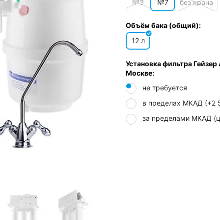
№3
№7
без крана
Объём бака (общий):
12 л
Установка фильтра Гейзер 
Москве:
не требуется
в пределах МКАД (+
2 
за пределами МКАД (ц