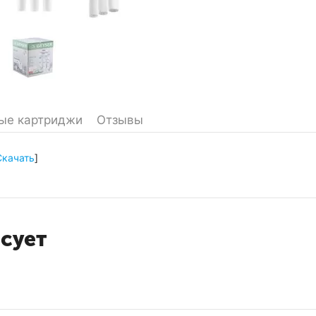
ые картриджи
Отзывы
Скачать
]
есует