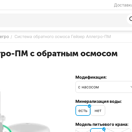
Доставка
егро
Система обратного осмоса Гейзер Аллегро-ПМ
/
егро-ПМ с обратным осмосом
Модификация:
Минерализация воды:
есть
нет
Модель питьевого крана: