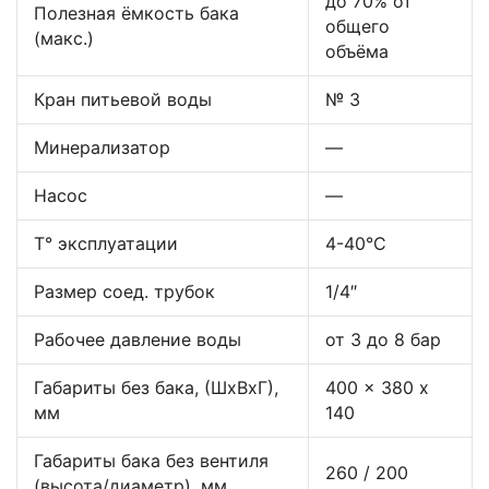
до 70% от
Полезная ёмкость бака
общего
(макс.)
объёма
Кран питьевой воды
№ 3
Минерализатор
—
Насос
—
T° эксплуатации
4-40°C
Размер соед. трубок
1/4″
Рабочее давление воды
от 3 до 8 бар
Габариты без бака, (ШхВхГ),
400 x 380 x
мм
140
Габариты бака без вентиля
260 / 200
(высота/диаметр), мм