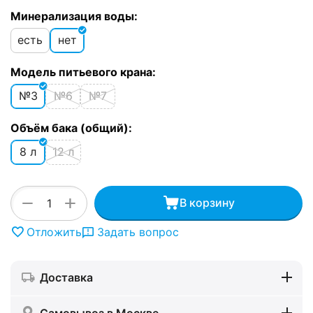
Минерализация воды:
есть
нет
Модель питьевого крана:
№3
№6
№7
Объём бака (общий):
8 л
12 л
+
−
В корзину
Отложить
Задать вопрос
Доставка
Самовывоз в Москве