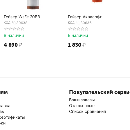
Гейзер WsFe 20BB
Гейзер Аквасофт
КОД:
30638
КОД:
30636
В наличии
В наличии
4 890
₽
1 830
₽
лям
Покупательский серви
Ваши заказы
тавка
Отложенные
зь
Список сравнения
сертификаты
рки