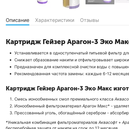
Описание
Характеристики
Отзывы
Картридж Гейзер Арагон-3 Эко Мак
Устанавливается в одноступенчатый питьевой фильтр д
Снижает образование накипи и отфильтровывает широки
Предназначен для комплексной очистки воды с повыше
Рекомендованная частота замены: каждые 6-12 месяцев
Картридж Гейзер Арагон-3 Эко Макс изго
Смесь ионообменных смол премиального класса
Аквасо
Ионообменный фильтроматериал
Арагон Макс
* - удаля
Прессованный уголь, обогащённый серебром - абсорбир
*Уникальная комбинация фильтроматериалов
Аквасофт
+
Ара
бесперебойная защита от накипи на срок до 12 месяцев.