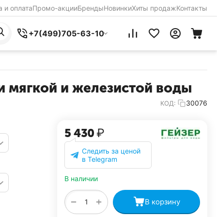
 и оплата
Промо-акции
Бренды
Новинки
Хиты продаж
Контакты
+7(499)705-63-10
и мягкой и железистой воды
30076
КОД:
5 430
₽
Следить за ценой
в Telegram
В наличии
+
−
В корзину