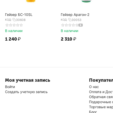
Гейзер БС-10SL
Гейзер Арагон-2
КОД:
30608
КОД:
30053
В наличии
В наличии
1 240
₽
2 310
₽
Моя учетная запись
Покупате
Войти
О нас
Создать учетную запись
Оплата и Дос
Обратная свя
Подарочные 
Торговые ма
Блог