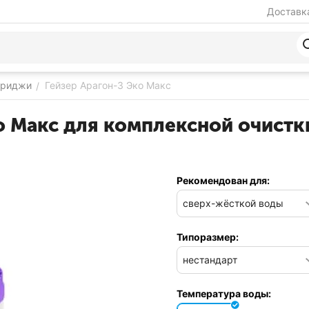
Доставка
триджи
Гейзер Арагон-3 Эко Макс
/
о Макс для комплексной очистк
Рекомендован для:
Типоразмер:
Температура воды: