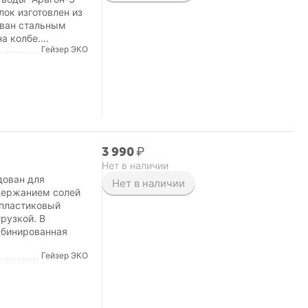
ок изготовлен из
ован стальным
 колбе....
Гейзер ЭКО
3 990
₽
Нет в наличии
дован для
Нет в наличии
держанием солей
 пластиковый
рузкой. В
мбинированная
Гейзер ЭКО