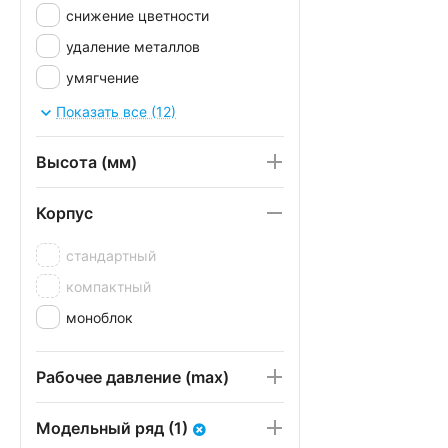
снижение цветности
удаление металлов
умягчение
улучшение вкуса
Показать все (12)
ультрафильтрация
Высота (мм)
Корпус
стандартный
компактный
моноблок
Рабочее давление (max)
Модельный ряд (1)