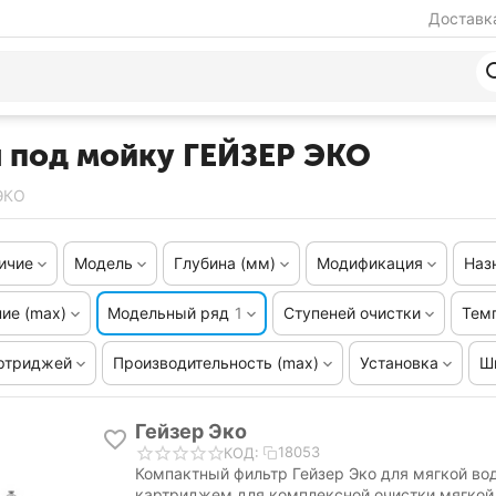
Доставка
 под мойку ГЕЙЗЕР ЭКО
ЭКО
ичие
Модель
Глубина (мм)
Модификация
Наз
ие (max)
Модельный ряд
1
Ступеней очистки
Тем
ртриджей
Производительность (max)
Установка
Ш
Гейзер Эко
18053
КОД:
Компактный фильтр Гейзер Эко для мягкой во
картриджем для комплексной очистки мягкой