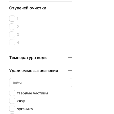
Ступеней очистки
1
2
3
4
Температура воды
Удаляемые загрязнения
твёрдые частицы
хлор
органика