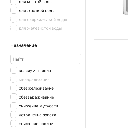
для мягкой воды
для жёсткой воды
для сверхжёсткой воды
для железистой воды
Назначение
квазиумягчение
минерализация
обезжелезивание
обеззараживание
снижение мутности
устранение запаха
снижение накипи