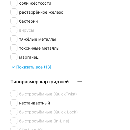
соли жёсткости
растворённое железо
бактерии
вирусы
тяжёлые металлы
токсичные металлы
марганец
пестициды
Показать все (13)
нефтепродукты
Типоразмер картриджей
метил-трет-бутиловый эфир
быстросъёмные (QuickTwist)
нестандартный
быстросъёмные (Quick Lock)
быстросъёмные (In-Line)
Slim Line 10"