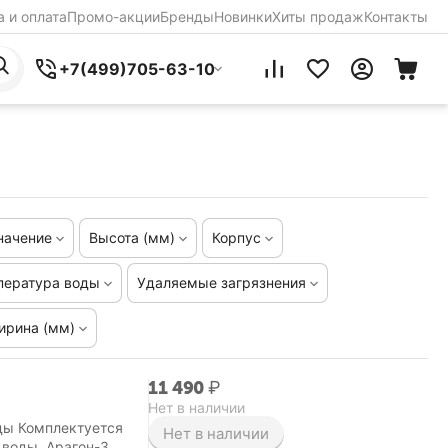
 и оплата
Промо-акции
Бренды
Новинки
Хиты продаж
Контакты
+7(499)705-63-10
начение
Высота (мм)
Корпус
пература воды
Удаляемые загрязнения
ирина (мм)
11 490
₽
Нет в наличии
ды Комплектуется
Нет в наличии
 воды Арагон-3