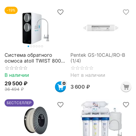
-19%
Система обратного
Pentek GS-10CAL/RO-B
осмоса atoll TWIST 800
(1/4)
(A-5800p)
В наличии
Нет в наличии
29 500
₽
3 600
₽
36 494
₽
БЕСТСЕЛЛЕР