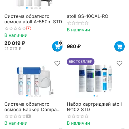
Система обратного
atoll GS-10CAL-RO
осмоса atoll A-550m STD
В наличии
В наличии
20 019
₽
‍980‍
₽
21 073
₽
БЕСТСЕЛЛЕР
Система обратного
Набор картриджей atoll
осмоса Барьер Compact
№102 STD
Osmo 100
В наличии
В наличии