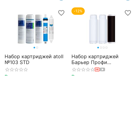
-12%
Набор картриджей atoll
Набор картриджей
№103 STD
Барьер Профи
Жесткость х2
В наличии
В наличии
3 212
₽
7 860
₽
3 650
₽
-18%