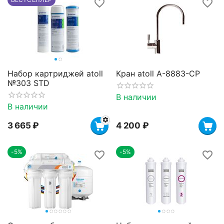
Набор картриджей atoll
Кран atoll A-8883-CP
№303 STD
В наличии
В наличии
3 665
₽
4 200
₽
-5%
-5%