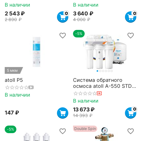
В наличии
В наличии
2 543
₽
3 640
₽
2 890
₽
4 000
₽
-5%
5 мкм
atoll P5
Система обратного
осмоса atoll A-550 STDA
(без крана)
В наличии
В наличии
13 673
₽
‍147‍
₽
14 393
₽
Double Spin
-5%