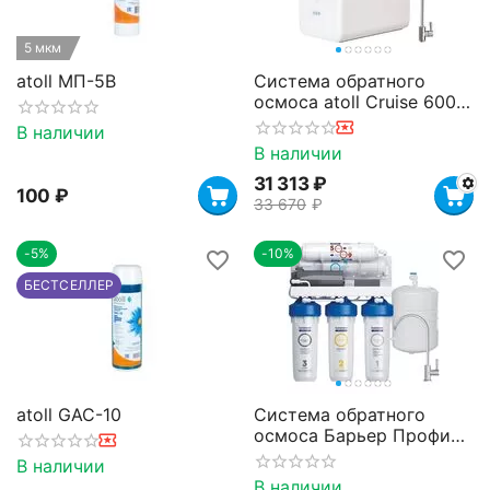
5 мкм
atoll МП-5В
Система обратного
осмоса atoll Cruise 600m
(A-5500mp)
В наличии
В наличии
31 313
₽
‍100‍
₽
33 670
₽
-5%
-10%
БЕСТСЕЛЛЕР
atoll GAC-10
Система обратного
осмоса Барьер Профи
Осмо 100 Boost
В наличии
В наличии