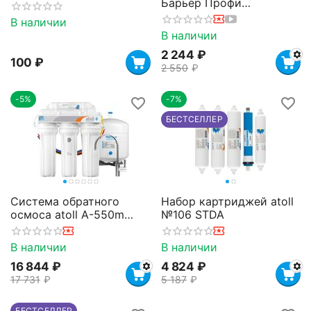
Барьер Профи
Жесткость
В наличии
В наличии
2 244
₽
‍100‍
₽
2 550
₽
-5%
-7%
БЕСТСЕЛЛЕР
Система обратного
Набор картриджей atoll
осмоса atoll A-550m
№106 STDA
STDA
В наличии
В наличии
16 844
₽
4 824
₽
17 731
₽
5 187
₽
БЕСТСЕЛЛЕР