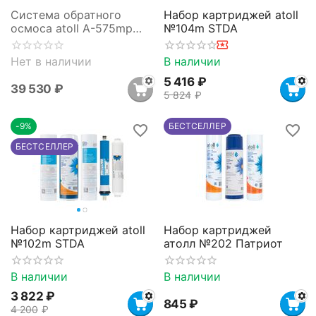
Система обратного
Набор картриджей atoll
осмоса atoll A-575mp
№104m STDA
STDA (Sailboat)
Нет в наличии
В наличии
5 416
₽
39 530
₽
5 824
₽
-9%
БЕСТСЕЛЛЕР
БЕСТСЕЛЛЕР
Набор картриджей atoll
Набор картриджей
№102m STDA
атолл №202 Патриот
В наличии
В наличии
3 822
₽
‍845‍
₽
4 200
₽