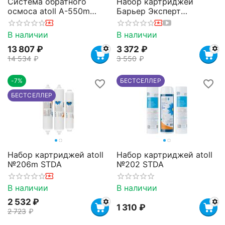
Система обратного
Набор картриджей
осмоса atoll A-550m
Барьер Эксперт
STDA (без крана)
Стандарт
В наличии
В наличии
13 807
₽
3 372
₽
14 534
₽
3 550
₽
-7%
БЕСТСЕЛЛЕР
БЕСТСЕЛЛЕР
Набор картриджей atoll
Набор картриджей atoll
№206m STDA
№202 STDA
В наличии
В наличии
2 532
₽
1 310
₽
2 723
₽