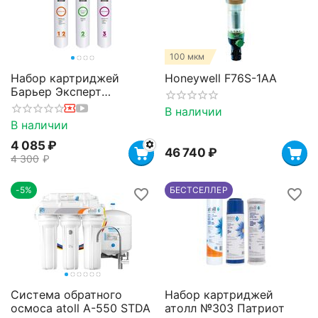
100 мкм
Набор картриджей
Honeywell F76S-1AA
Барьер Эксперт
Комплекс
В наличии
В наличии
4 085
₽
46 740
₽
4 300
₽
-5%
БЕСТСЕЛЛЕР
Система обратного
Набор картриджей
осмоса atoll A-550 STDA
атолл №303 Патриот