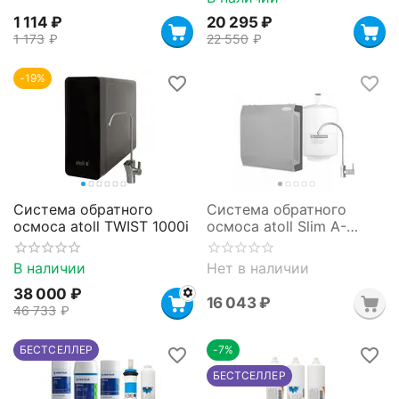
1 114
₽
20 295
₽
1 173
₽
22 550
₽
-19%
Система обратного
Система обратного
осмоса atoll TWIST 1000i
осмоса atoll Slim A-
4200m STDA
В наличии
Нет в наличии
38 000
₽
16 043
₽
46 733
₽
БЕСТСЕЛЛЕР
-7%
БЕСТСЕЛЛЕР