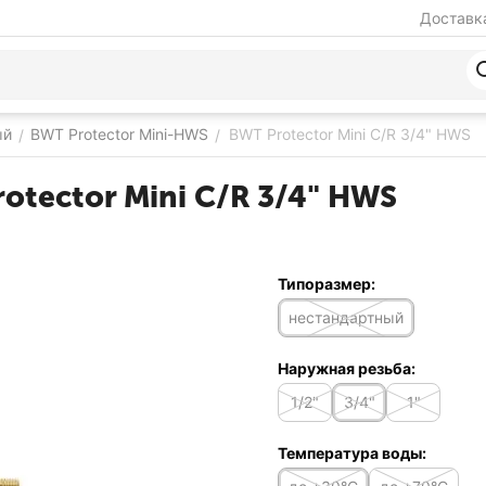
Доставка
ый
BWT Protector Mini-HWS
BWT Protector Mini C/R 3/4" HWS
/
/
tector Mini C/R 3/4" HWS
Типоразмер:
нестандартный
Наружная резьба:
1/2"
3/4"
1"
Температура воды: