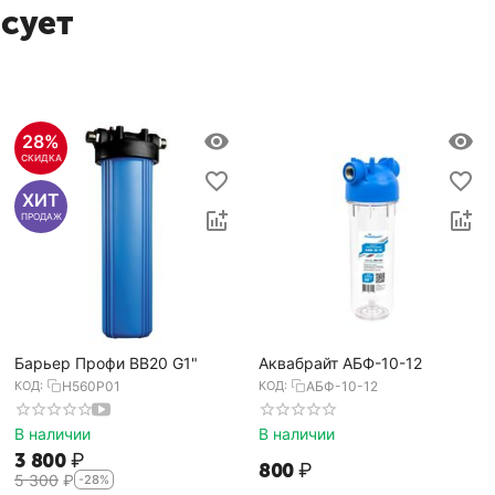
есует
28%
СКИДКА
ХИТ
ПРОДАЖ
Барьер Профи BB20 G1"
Аквабрайт АБФ-10-12
КОД:
Н560Р01
КОД:
АБФ-10-12
В наличии
В наличии
3 800
₽
‍800‍
₽
5 300
₽
-28%