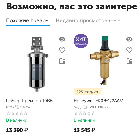
Возможно, вас это заинтер
Похожие товары
Недавно просмотренные
ХИТ
ПРОДАЖ
100 микрон
Гейзер Премьер 10BB
Honeywell FK06-1/2AAM
КОД:
50754
КОД:
HWLFIN083
В наличии
В наличии
13 390
₽
13 545
₽