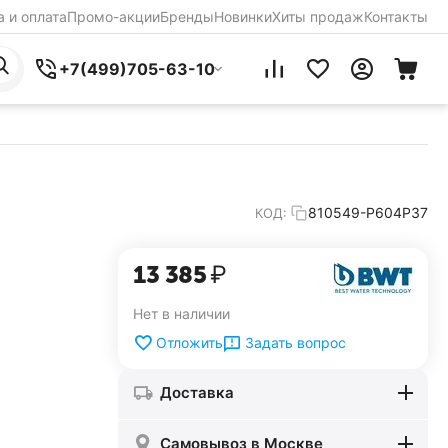
 и оплата
Промо-акции
Бренды
Новинки
Хиты продаж
Контакты
+7(499)705-63-10
810549-Р604Р37
КОД:
13 385
₽
Нет в наличии
Задать вопрос
Отложить
Доставка
Самовывоз в Москве