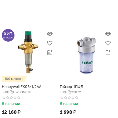
ХИТ
ПРОДАЖ
100 микрон
Honeywell FK06-1/2AA
Гейзер 1ПФД
КОД:
HWLFIN076
КОД:
32072
В наличии
В наличии
12 160
₽
1 990
₽