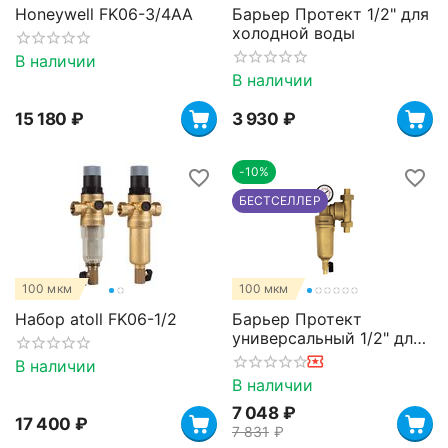
Honeywell FK06-3/4AA
Барьер Протект 1/2" для
холодной воды
В наличии
В наличии
15 180
₽
3 930
₽
-10%
БЕСТСЕЛЛЕР
100 мкм
100 мкм
Набор atoll FK06-1/2
Барьер Протект
универсальный 1/2" для
горячей воды
В наличии
В наличии
7 048
₽
17 400
₽
7 831
₽