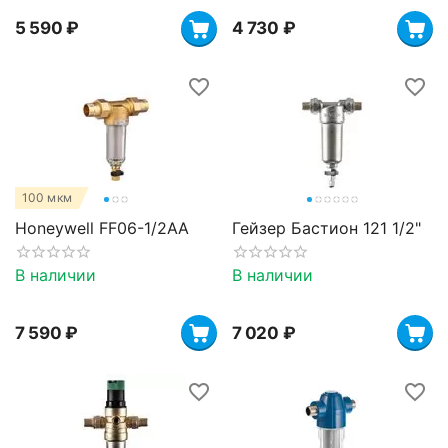
5 590
₽
4 730
₽
100 мкм
Honeywell FF06-1/2AA
Гейзер Бастион 121 1/2"
В наличии
В наличии
7 590
₽
7 020
₽