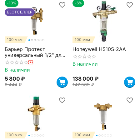
-10%
-6%
БЕСТСЕЛЛЕР
100 мкм
100 мкм
Барьер Протект
Honeywell HS10S-2AA
универсальный 1/2" для
холодной воды
В наличии
В наличии
5 800
₽
138 000
₽
6 444
₽
147 565
₽
100 мкм
100 мкм