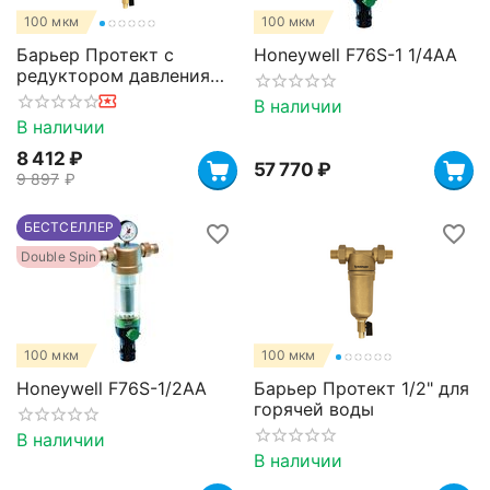
100 мкм
100 мкм
Барьер Протект с
Honeywell F76S-1 1/4AA
редуктором давления
1/2" для горячей воды
В наличии
В наличии
8 412
₽
57 770
₽
9 897
₽
БЕСТСЕЛЛЕР
Double Spin
100 мкм
100 мкм
Honeywell F76S-1/2AA
Барьер Протект 1/2" для
горячей воды
В наличии
В наличии