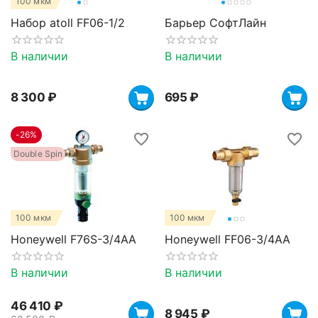
100 мкм
Набор atoll FF06-1/2
Барьер СофтЛайн
В наличии
В наличии
8 300
₽
‍695‍
₽
-26%
Double Spin
100 мкм
100 мкм
Honeywell F76S-3/4AA
Honeywell FF06-3/4AA
В наличии
В наличии
46 410
₽
8 945
₽