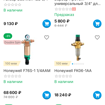
универсальный 3/4" для
холодной воды
В наличии
Предзаказ
5 800
₽
9 130
₽
6 444
₽
-8%
Double Spin
100 мкм
100 мкм
Honeywell F76S-1 1/4AAM
Honeywell FK06-1AA
В наличии
В наличии
68 600
₽
18 240
₽
74 800
₽