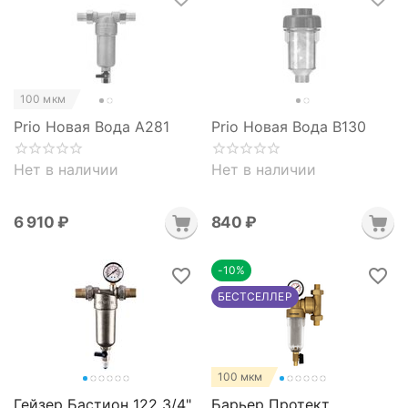
100 мкм
Prio Новая Вода A281
Prio Новая Вода B130
Нет в наличии
Нет в наличии
6 910
₽
‍840‍
₽
-10%
БЕСТСЕЛЛЕР
100 мкм
Гейзер Бастион 122 3/4"
Барьер Протект