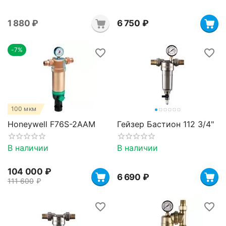
1 880
₽
6 750
₽
-7%
100 мкм
Honeywell F76S-2AAM
Гейзер Бастион 112 3/4"
В наличии
В наличии
104 000
₽
6 690
₽
111 600
₽