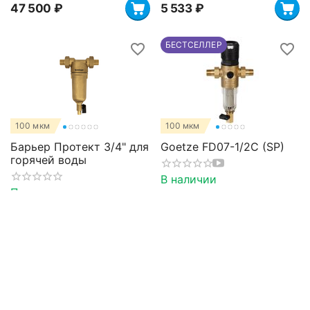
47 500
₽
5 533
₽
БЕСТСЕЛЛЕР
100 мкм
100 мкм
Барьер Протект 3/4" для
Goetze FD07-1/2C (SP)
горячей воды
В наличии
Предзаказ
5 600
₽
7 953
₽
Double Spin
БЕСТСЕЛЛЕР
-31%
Double Spin