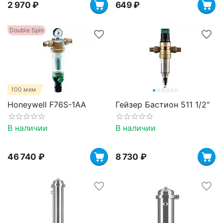
2 970
₽
‍649‍
₽
Double Spin
100 мкм
Honeywell F76S-1AA
Гейзер Бастион 511 1/2"
В наличии
В наличии
46 740
₽
8 730
₽