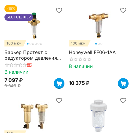
-15%
БЕСТСЕЛЛЕР
100 мкм
100 мкм
Барьер Протект с
Honeywell FF06-1AA
редуктором давления
1/2" для холодной воды
В наличии
В наличии
7 097
₽
10 375
₽
8 349
₽