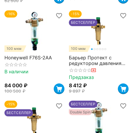
62 500
₽
-16%
-15%
БЕСТСЕЛЛЕР
100 мкм
100 мкм
Honeywell F76S-2AA
Барьер Протект с
редуктором давления
3/4" для горячей воды
В наличии
Предзаказ
84 000
₽
8 412
₽
100 500
₽
9 897
₽
-15%
БЕСТСЕЛЛЕР
Double Spin
БЕСТСЕЛЛЕР