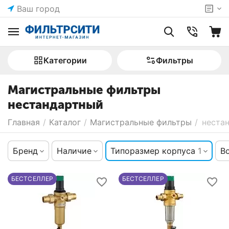
Ваш город
Категории
Фильтры
Магистральные фильтры
нестандартный
Главная
/
Каталог
/
Магистральные фильтры
/
неста
Бренд
Наличие
Типоразмер корпуса
1
В
БЕСТСЕЛЛЕР
БЕСТСЕЛЛЕР