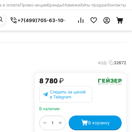
 и оплата
Промо-акции
Бренды
Новинки
Хиты продаж
Контакты
+7(499)705-63-10
32672
КОД:
8 780
₽
Следить за ценой
в Telegram
В наличии
+
−
В корзину