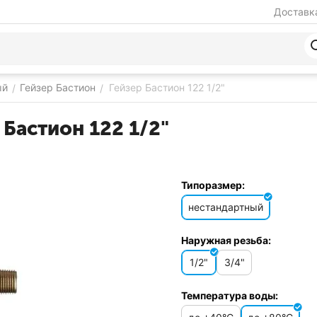
Доставка
ый
Гейзер Бастион
Гейзер Бастион 122 1/2"
/
/
Бастион 122 1/2"
Типоразмер:
нестандартный
Наружная резьба:
1/2"
3/4"
Температура воды: