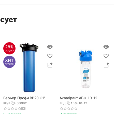
есует
28%
СКИДКА
ХИТ
ПРОДАЖ
Барьер Профи BB20 G1"
Аквабрайт АБФ-10-12
КОД:
Н560Р01
КОД:
АБФ-10-12