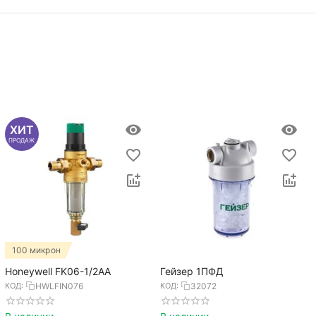
ХИТ
ПРОДАЖ
100 микрон
Honeywell FK06-1/2AA
Гейзер 1ПФД
КОД:
HWLFIN076
КОД:
32072