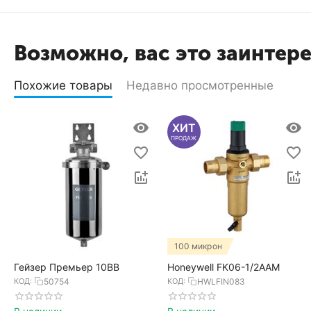
Возможно, вас это заинтер
Похожие товары
Недавно просмотренные
ХИТ
ПРОДАЖ
100 микрон
Гейзер Премьер 10BB
Honeywell FK06-1/2AAM
КОД:
50754
КОД:
HWLFIN083