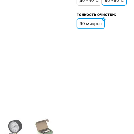
до +40°C
до +80°C
Тонкость очистки:
90 микрон