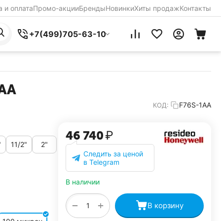
 и оплата
Промо-акции
Бренды
Новинки
Хиты продаж
Контакты
+7(499)705-63-10
1AA
F76S-1AA
КОД:
46 740
₽
"
11/2"
2"
Следить за ценой
в Telegram
В наличии
+
−
В корзину