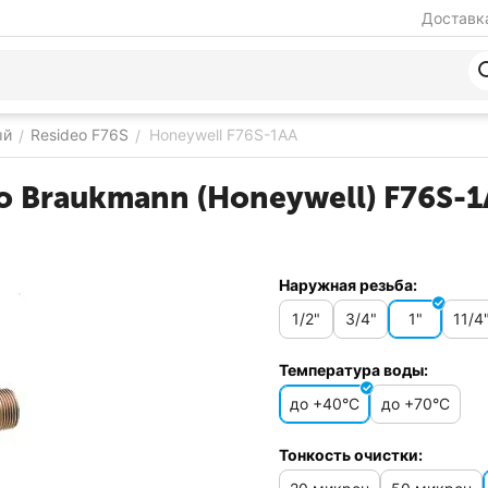
Доставка
ый
Resideo F76S
Honeywell F76S-1AA
/
/
o Braukmann (Honeywell) F76S-
Наружная резьба:
1/2"
3/4"
1"
11/4
Температура воды:
до +40°C
до +70°C
Тонкость очистки: