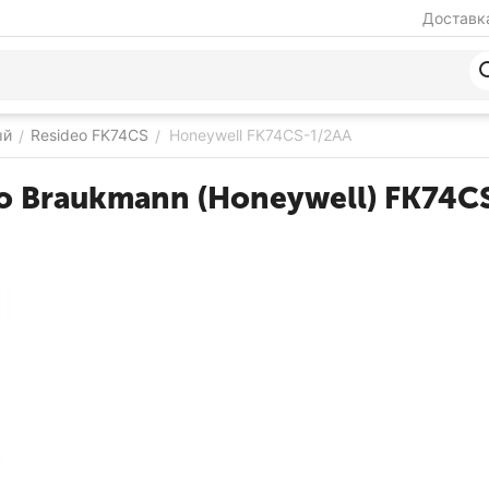
Доставка
ый
Resideo FK74CS
Honeywell FK74CS-1/2AA
/
/
o Braukmann (Honeywell) FK74C