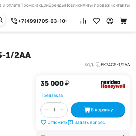
 и оплата
Промо-акции
Бренды
Новинки
Хиты продаж
Контакты
+7(499)705-63-10
S-1/2AA
FK74CS-1/2AA
КОД:
35 000
₽
Предзаказ
+
−
В корзину
Задать вопрос
Отложить