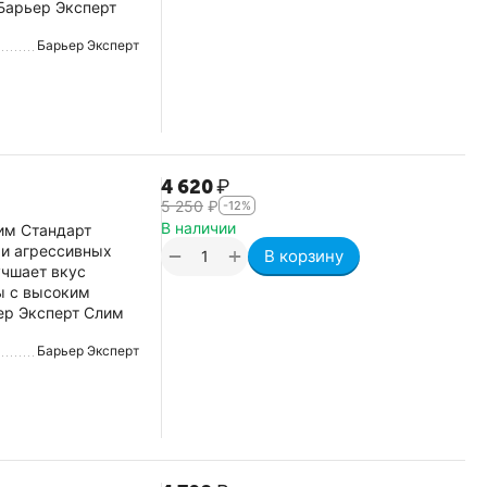
Барьер Эксперт
Барьер Эксперт
4 620
₽
5 250
₽
-12%
В наличии
им Стандарт
 и агрессивных
+
−
В корзину
учшает вкус
ы с высоким
ер Эксперт Слим
Барьер Эксперт