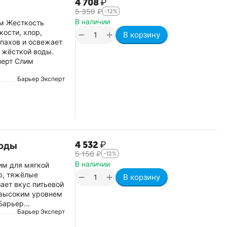
4 708
₽
5 350
₽
-12%
В наличии
им Жесткость
ости, хлор,
+
−
В корзину
пахов и освежает
 жёсткой воды.
перт Слим
Барьер Эксперт
4 532
₽
воды
5 150
₽
-12%
В наличии
им для мягкой
р, тяжёлые
+
−
В корзину
ает вкус питьевой
 высоким уровнем
арьер...
Барьер Эксперт