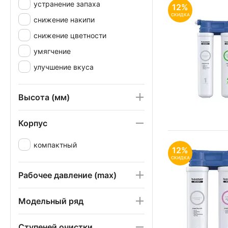
устранение запаха
12%
СКИДКА
снижение накипи
снижение цветности
умягчение
улучшение вкуса
Высота (мм)
Корпус
компактный
12%
СКИДКА
Рабочее давление (max)
Модельный ряд
Ступеней очистки