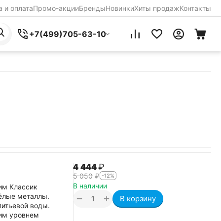
 и оплата
Промо-акции
Бренды
Новинки
Хиты продаж
Контакты
+7(499)705-63-10
4 444
₽
5 050
₽
-12%
В наличии
лим Классик
ёлые металлы.
+
−
В корзину
питьевой воды.
им уровнем