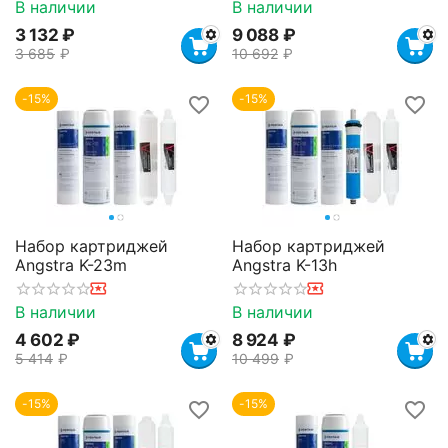
В наличии
В наличии
3 132
₽
9 088
₽
3 685
₽
10 692
₽
-15%
-15%
Набор картриджей
Набор картриджей
Angstra K-23m
Angstra K-13h
В наличии
В наличии
4 602
₽
8 924
₽
5 414
₽
10 499
₽
-15%
-15%