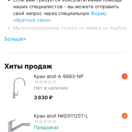
наших специалистов - вы можете отправить
свой запрос через специальную
Форму
обратной связи
.
Мы рассматриваем только те заявки на подбор
запчастей, которые относятся к обслуживанию
Больше
фильтров для воды, представленных в нашем
каталоге (см.
список Брендов
).
Хиты продаж
Кран atoll A-8883-NP
1
Нет в наличии
3 630
₽
Кран atoll NKD0112ST-L
2
Предзаказ