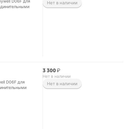
ywell D06F для
Нет в наличии
оединительными
3 300
₽
Нет в наличии
ell D06F для
Нет в наличии
динительными