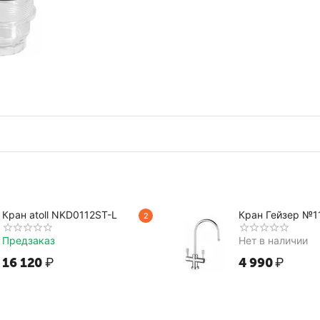
Кран atoll NKD0112ST-L
Кран Гейзер №1
2
Предзаказ
Нет в наличии
16 120
₽
4 990
₽