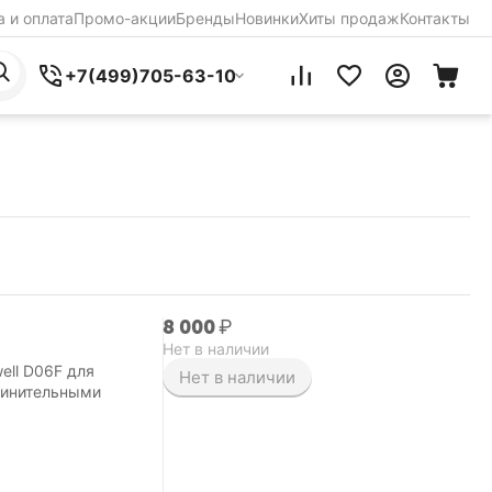
 и оплата
Промо-акции
Бренды
Новинки
Хиты продаж
Контакты
+7(499)705-63-10
8 000
₽
Нет в наличии
ell D06F для
Нет в наличии
динительными