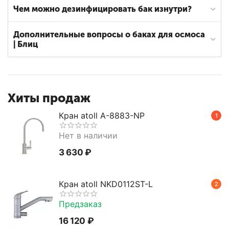
Чем можно дезинфицировать бак изнутри?
Дополнительные вопросы о баках для осмоса
| Блиц
Хиты продаж
Кран atoll A-8883-NP
1
Нет в наличии
3 630
₽
Кран atoll NKD0112ST-L
2
Предзаказ
16 120
₽