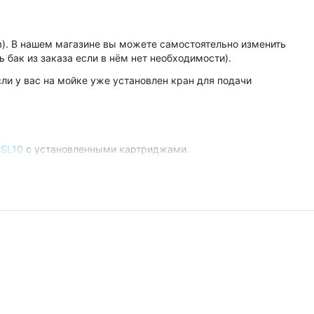
в). В нашем магазине вы можете самостоятельно изменить
 бак из заказа если в нём нет необходимости).
сли у вас на мойке уже установлен кран для подачи
 SL10
с установленными картриджами.
редфильтра, удаляющего нерастворимые примеси и твёрдые
бционной очистки воды от хлора и органических соединений
 глубокую сорбционную очистку от остаточных следов хлора
с мембраны
, расположенный над блоком предварительной
икропористых композитных листов с размером ячеек 0,0001