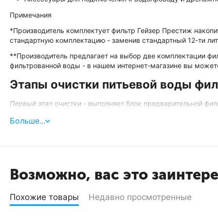
Примечания
*Производитель комплектует фильтр Гейзер Престиж накопи
стандартную комплектацию - заменив стандартный 12-ти лит
**Производитель предлагает на выбор две комплектации фи
фильтрованной воды - в нашем интернет-магазине вы может
Этапы очистки питьевой воды фи
Первый этап очистки
- выполняет блок предварительной фил
В первую колбу (вход воды) - установлен полипропиле
Больше...
частицы крупнее 5 микрон (ресурс до 20000 л*).
Во вторую колбу - установлен угольный предфильтр
CBC
(ресурс до 10000 л*).
В третью колбу - установлен дополнительный угольный 
Возможно, вас это заинтер
и органики (ресурс до 10000 л*).
Основной этап
очистки
- выполняет мембрана обратного осм
Похожие товары
Недавно просмотренные
фильтрации.
Функцию основного фильтрующего элемента выполняет