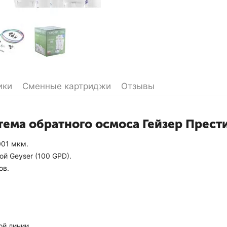
ики
Сменные картриджи
Отзывы
стема обратного осмоса Гейзер Прест
001 мкм.
й Geyser (100 GPD).
ов.
.
й линии.