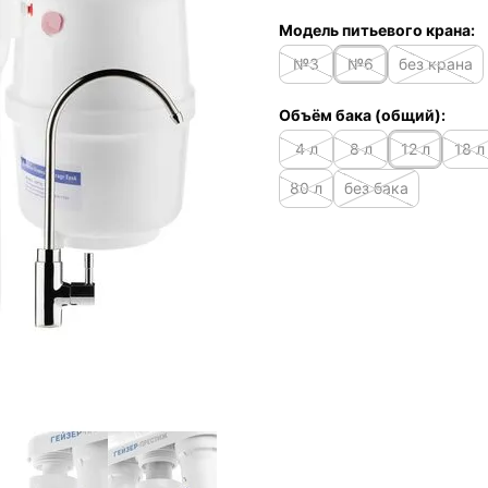
Модель питьевого крана:
№3
№6
без крана
Объём бака (общий):
4 л
8 л
12 л
18 л
80 л
без бака