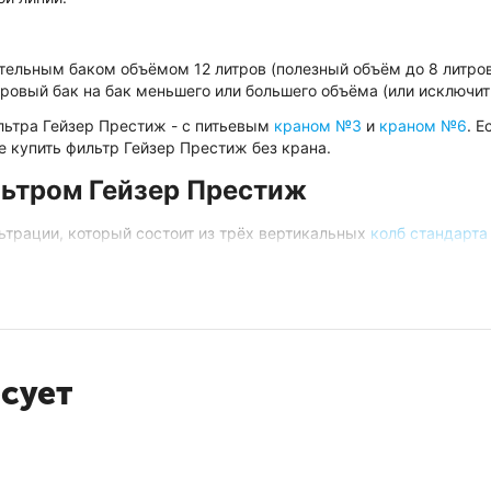
тельным баком объёмом 12 литров (полезный объём до 8 литро
ровый бак на бак меньшего или большего объёма (или исключить
льтра Гейзер Престиж - с питьевым
краном №3
и
краном №6
. Е
е купить фильтр Гейзер Престиж без крана.
льтром Гейзер Престиж
ьтрации, который состоит из трёх вертикальных
колб стандарта
новый картридж
PP 5-10SL
. Он выполняет роль механического п
 10-10SL
типа карбон-блок. Он предназначен для первичной сор
картридж CBC 10-10SL, который обеспечивает повторную, более
есует
оса, которая установлена в горизонтальный пластиковый
корпу
 мембрана
Geyser 2012-100
. Данная мембрана изготовлена из м