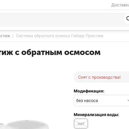
Доставка
естиж
Система обратного осмоса Гейзер Престиж
/
стиж с обратным осмосом
Снят с производства!
Модификация:
Минерализация воды:
нет