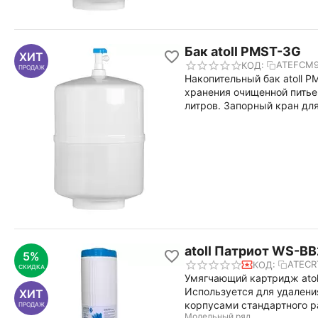
Бак atoll PMST-3G
ХИТ
ATEFCM9
КОД:
ПРОДАЖ
Накопительный бак atoll 
хранения очищенной питье
литров. Запорный кран для
atoll Патриот WS-B
5%
ATECR
КОД:
СКИДКА
Умягчающий картридж atol
Используется для удалени
ХИТ
корпусами стандартного р
ПРОДАЖ
Модельный ряд