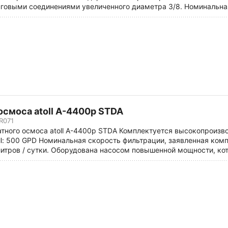
овыми соединениями увеличенного диаметра 3/8. Номинальная
осмоса atoll A-4400p STDA
R071
тного осмоса atoll A-4400p STDA Комплектуется высокопроизв
l: 500 GPD Номинальная скорость фильтрации, заявленная ком
итров / сутки. Оборудована насосом повышенной мощности, кот