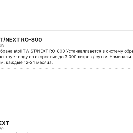
ST/NEXT RO-800
69
рана atoll TWIST/NEXT RO-800 Устанавливается в систему обрат
льтрует воду со скоростью до 3 000 литров / сутки. Номиналь
м: каждые 12-24 месяца.
NEXT
70