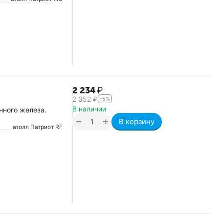
2 234
₽
2 352
₽
-5%
В наличии
нного железа.
+
−
В корзину
атолл Патриот RF