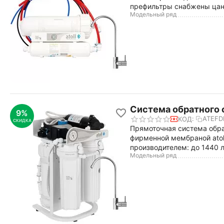
префильтры снабжены цанг
Модельный ряд
Система обратного 
9%
ATEFD
КОД:
СКИДКА
Прямоточная система обра
фирменной мембраной atol
производителем: до 1440 л
Модельный ряд