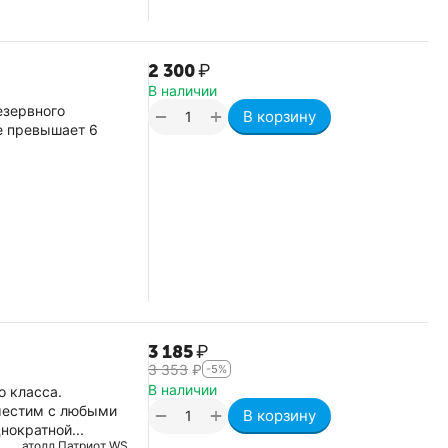
2 300
₽
В наличии
езервного
+
−
В корзину
е превышает 6
3 185
₽
3 353
₽
-5%
В наличии
о класса.
вместим с любыми
+
−
В корзину
нократной...
атолл Патриот WS