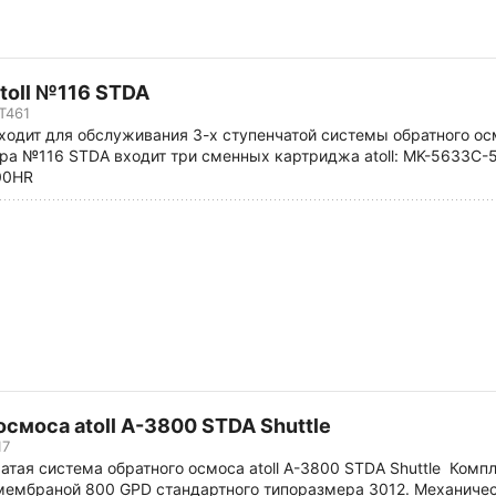
toll №116 STDA
T461
дходит для обслуживания 3-х ступенчатой системы обратного ос
ора №116 STDA входит три сменных картриджа atoll: MK-5633C-5
00HR
смоса atoll A-3800 STDA Shuttle
17
тая система обратного осмоса atoll A-3800 STDA Shuttle Комп
ембраной 800 GPD стандартного типоразмера 3012. Механичес