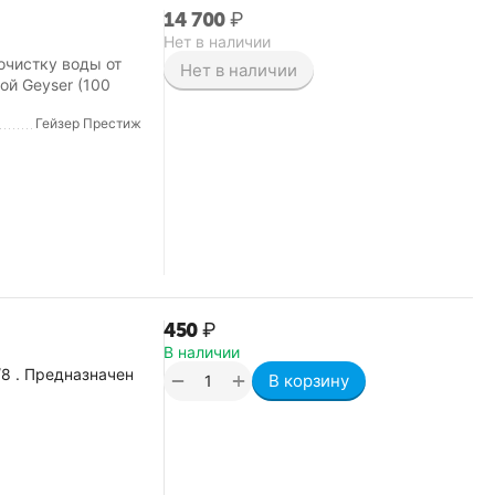
14 700
₽
Нет в наличии
очистку воды от
Нет в наличии
й Geyser (100
Гейзер Престиж
‍450‍
₽
В наличии
8 . Предназначен
+
−
В корзину