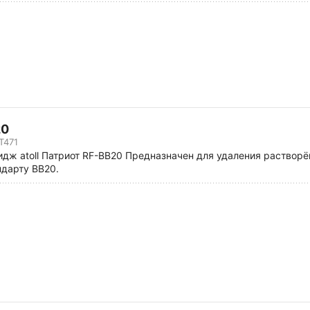
20
T471
ж atoll Патриот RF-BB20 Предназначен для удаления растворё
ндарту BB20.