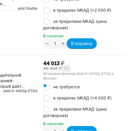
...
atoll Shuttle
в пределах МКАД (+
2 500
₽
)
за пределами МКАД (цена
договорная)
В наличии
+
−
В корзину
44 013
₽
48 366
₽
-9%
Установка фильтра Atoll A-4400p STDA в
одительной
Москве:
панией-
орый даёт...
не требуется
atoll A-4400p STDA
в пределах МКАД (+
4 000
₽
)
за пределами МКАД (цена
договорная)
В наличии