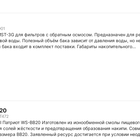
01
PMST-3G для фильтров с обратным осмосом. Предназначен для р
вой воды. Полезный объём бака зависит от давления воды, но н
 бака входит в комплект поставки. Габариты накопительного...
B20
T472
l Патриот WS-BB20 Изготовлен из ионообменной смолы пищевог
я солей жёсткости и предотвращения образования накипи. Со
азмера BB20. Заявленный ресурс достигается при условии неод