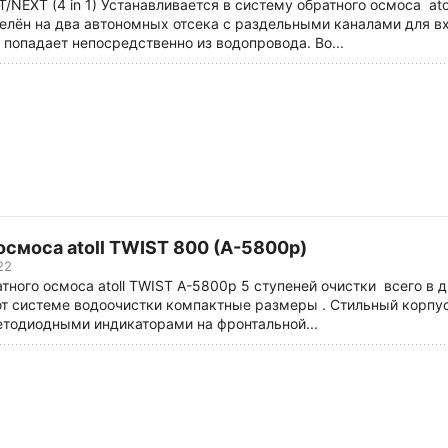
T/NEXT (4 in 1) Устанавливается в систему обратного осмоса ato
елён на два автономных отсека с раздельными каналами для в
 попадает непосредственно из водопровода. Во...
осмоса atoll TWIST 800 (A-5800p)
22
тного осмоса atoll TWIST A-5800p 5 ступеней очистки всего в 
т системе водоочистки компактные размеры . Стильный корпус
етодиодными индикаторами на фронтальной...