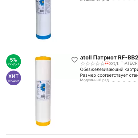
atoll Патриот RF-BB
5%
ATECR
КОД:
СКИДКА
Обезжелезивающий картрид
Размер соответствует ста
ХИТ
Модельный ряд
ПРОДАЖ