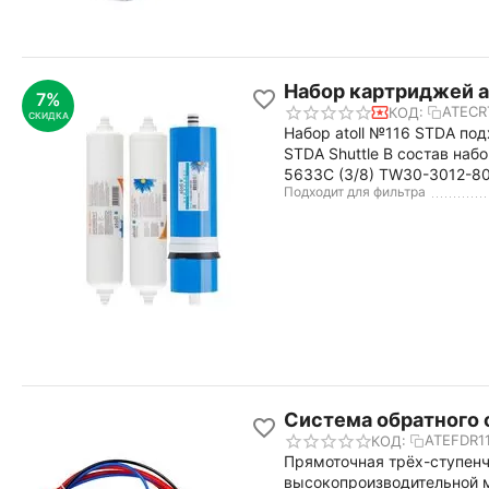
Набор картриджей a
7%
ATECR
КОД:
СКИДКА
Набор atoll №116 STDA по
STDA Shuttle В состав наб
5633C (3/8) TW30-3012-8
Подходит для фильтра
Система обратного о
ATEFDR1
КОД:
Прямоточная трёх-ступенча
высокопроизводительной м