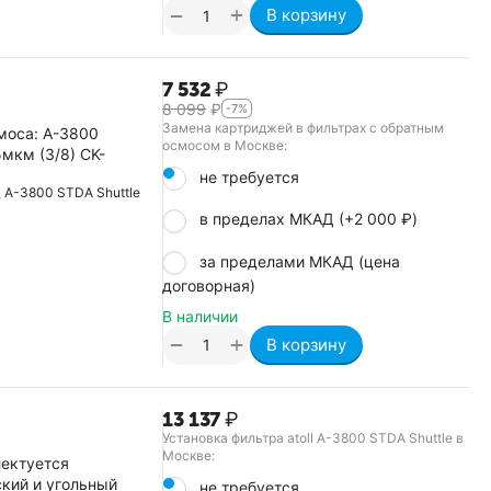
+
−
В корзину
7 532
₽
8 099
₽
-7%
Замена картриджей в фильтрах с обратным
моса: A-3800
осмосом в Москве:
мкм (3/8) CK-
не требуется
A-3800 STDA Shuttle
в пределах МКАД (+
2 000
₽
)
за пределами МКАД (цена
договорная)
В наличии
+
−
В корзину
13 137
₽
Установка фильтра atoll A-3800 STDA Shuttle в
Москве:
лектуется
кий и угольный
не требуется