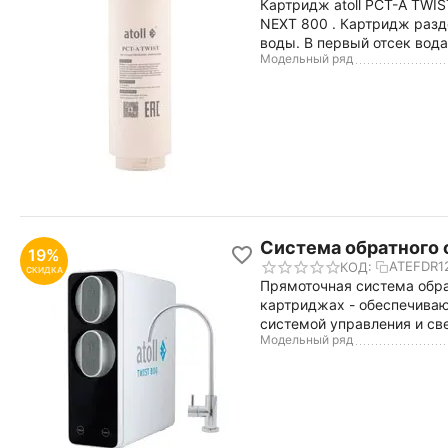
Картридж atoll PCT-A TWIS
NEXT 800 . Картридж разд
воды. В первый отсек вода
Модельный ряд
Система обратного 
19%
ATEFDR1
КОД:
СКИДКА
Прямоточная система обра
картриджах - обеспечиваю
системой управления и св
Модельный ряд