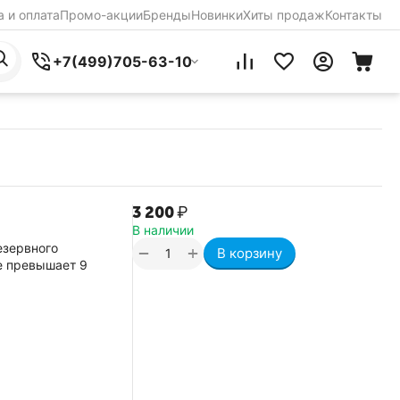
 и оплата
Промо-акции
Бренды
Новинки
Хиты продаж
Контакты
+7(499)705-63-10
3 200
₽
В наличии
езервного
+
−
В корзину
е превышает 9