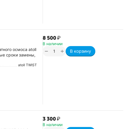
8 500
₽
В наличии
ного осмоса atoll
+
−
В корзину
ные сроки замены,
atoll TWIST
3 300
₽
В наличии