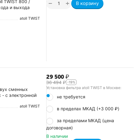
ll TWIST 800 /
+
−
В корзину
хода и выхода
atoll TWIST
29 500
₽
36 494
₽
-19%
Установка фильтра atoll TWIST в Москве:
двух сменных
 - с электронной
не требуется
atoll TWIST
в пределах МКАД (+
3 000
₽
)
за пределами МКАД (цена
договорная)
В наличии