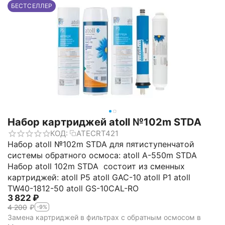
БЕСТСЕЛЛЕР
Набор картриджей atoll №102m STDA
КОД:
ATECRT421
Набор atoll №102m STDA для пятиступенчатой
системы обратного осмоса: atoll A-550m STDA
Набор atoll 102m STDA состоит из сменных
картриджей: atoll P5 atoll GAC-10 atoll P1 atoll
TW40-1812-50 atoll GS-10CAL-RO
3 822
₽
4 200
₽
-9%
Замена картриджей в фильтрах с обратным осмосом в