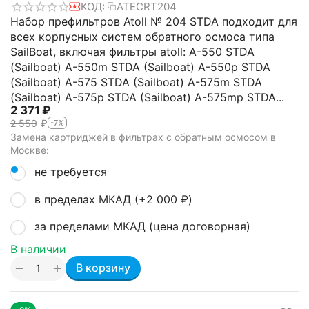
КОД:
ATECRT204
Набор префильтров Atoll № 204 STDA подходит для
всех корпусных систем обратного осмоса типа
SailBoat, включая фильтры atoll: A-550 STDA
(Sailboat) A-550m STDA (Sailboat) A-550p STDA
(Sailboat) A-575 STDA (Sailboat) A-575m STDA
(Sailboat) A-575p STDA (Sailboat) A-575mp STDA...
2 371
₽
2 550
₽
-7%
Замена картриджей в фильтрах с обратным осмосом в
Москве:
не требуется
в пределах МКАД (+
2 000
₽
)
за пределами МКАД (цена договорная)
В наличии
+
−
В корзину