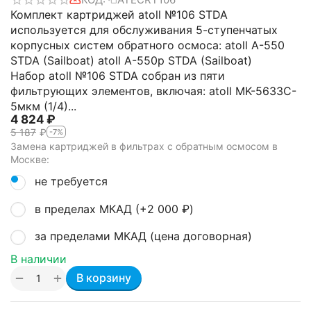
Комплект картриджей atoll №106 STDA
используется для обслуживания 5-ступенчатых
корпусных систем обратного осмоса: atoll A-550
STDA (Sailboat) atoll A-550p STDA (Sailboat)
Набор atoll №106 STDA собран из пяти
фильтрующих элементов, включая: atoll MK-5633C-
5мкм (1/4)...
4 824
₽
5 187
₽
-7%
Замена картриджей в фильтрах с обратным осмосом в
Москве:
не требуется
в пределах МКАД (+
2 000
₽
)
за пределами МКАД (цена договорная)
В наличии
+
−
В корзину