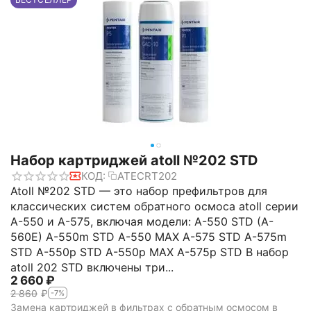
Набор картриджей atoll №202 STD
КОД:
ATECRT202
Atoll №202 STD — это набор префильтров для
классических систем обратного осмоса atoll серии
A-550 и A-575, включая модели: A-550 STD (A-
560E) A-550m STD A-550 MAX A-575 STD A-575m
STD A-550p STD A-550p MAX A-575p STD В набор
atoll 202 STD включены три...
2 660
₽
2 860
₽
-7%
Замена картриджей в фильтрах с обратным осмосом в