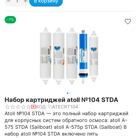
+
−
В корзину
-7%
Набор картриджей atoll №104 STDA
КОД:
ATECRT104
Atoll №104 STDA — это полный набор картриджей
для корпусных систем обратного осмоса: atoll A-
575 STDA (Sailboat) atoll A-575p STDA (Sailboat) В
набор atoll №104 STDA включено пять