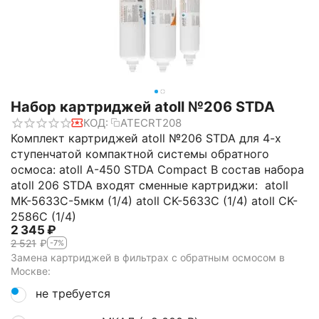
Набор картриджей atoll №206 STDA
КОД:
ATECRT208
Комплект картриджей atoll №206 STDA для 4-х
ступенчатой компактной системы обратного
осмоса: atoll A-450 STDA Compact В состав набора
atoll 206 STDA входят сменные картриджи: atoll
MK-5633C-5мкм (1/4) atoll CK-5633C (1/4) atoll CK-
2586C (1/4)
2 345
₽
2 521
₽
-7%
Замена картриджей в фильтрах с обратным осмосом в
Москве:
не требуется