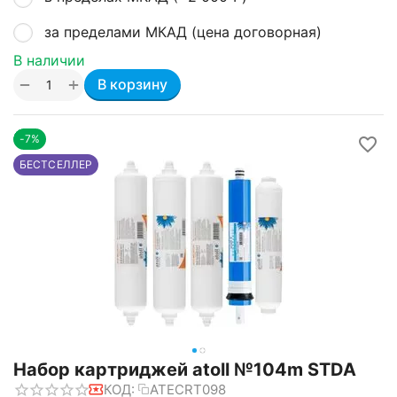
за пределами МКАД (цена договорная)
В наличии
+
−
В корзину
-7%
БЕСТСЕЛЛЕР
Набор картриджей atoll №104m STDA
КОД:
ATECRT098