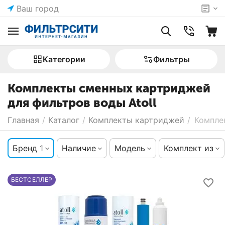
Ваш город
Категории
Фильтры
Комплекты сменных картриджей
для фильтров воды Atoll
Главная
/
Каталог
/
Комплекты картриджей
/
Компле
Бренд
1
Наличие
Модель
Комплект из
БЕСТСЕЛЛЕР