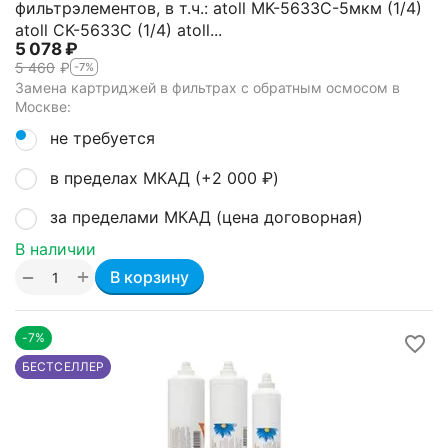
фильтрэлементов, в т.ч.: atoll MK-5633C-5мкм (1/4)
atoll CK-5633C (1/4) atoll...
5 078
₽
5 460
₽
-7%
Замена картриджей в фильтрах с обратным осмосом в
Москве:
не требуется
в пределах МКАД (+
2 000
₽
)
за пределами МКАД (цена договорная)
В наличии
+
−
В корзину
-7%
БЕСТСЕЛЛЕР