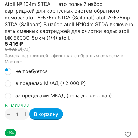
Atoll № 104m STDA — это полный набор
картриджей для корпусных систем обратного
осмоса: atoll A-575m STDA (Sailboat) atoll A-575mp
STDA (Sailboat) В набор atoll №104m STDA включено
пять сменных картриджей для очистки воды: atoll
MK-5633C-5мкм (1/4) atoll...
5 416
₽
5 824
₽
-7%
Замена картриджей в фильтрах с обратным осмосом в
Москве:
не требуется
в пределах МКАД (+
2 000
₽
)
за пределами МКАД (цена договорная)
В наличии
+
−
В корзину
-9%