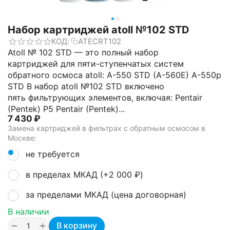
Набор картриджей atoll №102 STD
КОД:
ATECRT102
Atoll № 102 STD — это полный набор
картриджей для пяти-ступенчатых систем
обратного осмоса atoll: A-550 STD (A-560E) A-550p
STD В набор atoll №102 STD включено
пять фильтрующих элементов, включая: Pentair
(Pentek) P5 Pentair (Pentek)...
7 430
₽
Замена картриджей в фильтрах с обратным осмосом в
Москве:
не требуется
в пределах МКАД (+
2 000
₽
)
за пределами МКАД (цена договорная)
В наличии
+
−
В корзину