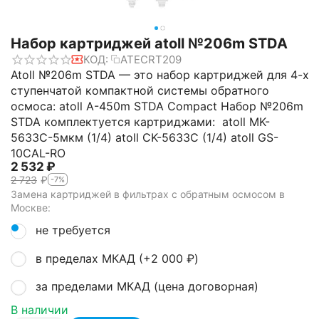
Набор картриджей atoll №206m STDA
КОД:
ATECRT209
Atoll №206m STDA — это набор картриджей для 4-х
ступенчатой компактной системы обратного
осмоса: atoll A-450m STDA Compact Набор №206m
STDA комплектуется картриджами: atoll MK-
5633C-5мкм (1/4) atoll CK-5633C (1/4) atoll GS-
10CAL-RO
2 532
₽
2 723
₽
-7%
Замена картриджей в фильтрах с обратным осмосом в
Москве:
не требуется
в пределах МКАД (+
2 000
₽
)
за пределами МКАД (цена договорная)
В наличии