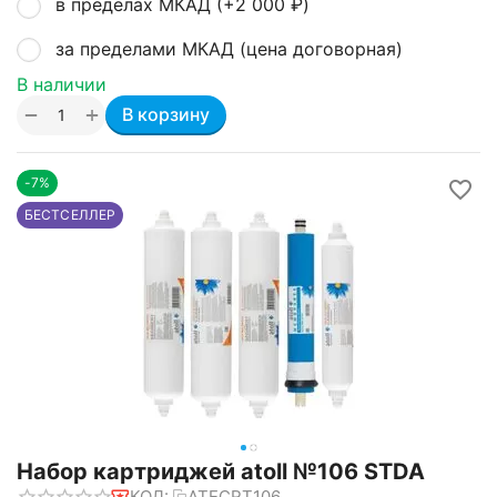
в пределах МКАД (+
2 000
₽
)
за пределами МКАД (цена договорная)
В наличии
+
−
В корзину
-7%
БЕСТСЕЛЛЕР
Набор картриджей atoll №106 STDA
КОД:
ATECRT106