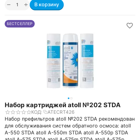
+
−
В корзину
БЕСТСЕЛЛЕР
Набор картриджей atoll №202 STDA
КОД:
ATECRT426
Набор префильтров atoll №202 STDA рекомендован
для обслуживания систем обратного осмоса: atoll
A-550 STDA atoll A-550m STDA atoll A-550p STDA
atoll A-575 STDA atoll A-575m STDA atoll A-575p