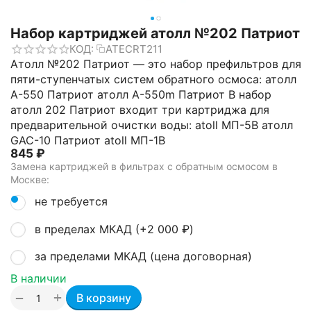
Набор картриджей атолл №202 Патриот
КОД:
ATECRT211
Атолл №202 Патриот — это набор префильтров для
пяти-ступенчатых систем обратного осмоса: атолл
A-550 Патриот атолл A-550m Патриот В набор
атолл 202 Патриот входит три картриджа для
предварительной очистки воды: atoll МП-5В атолл
GAC-10 Патриот atoll МП-1В
‍845‍
₽
Замена картриджей в фильтрах с обратным осмосом в
Москве:
не требуется
в пределах МКАД (+
2 000
₽
)
за пределами МКАД (цена договорная)
В наличии
+
−
В корзину