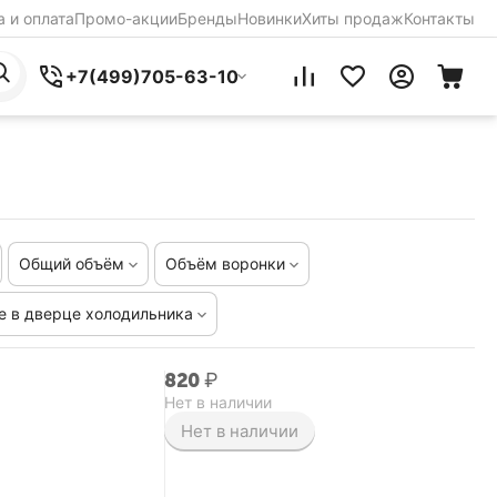
 и оплата
Промо-акции
Бренды
Новинки
Хиты продаж
Контакты
+7(499)705-63-10
Общий объём
Объём воронки
е в дверце холодильника
‍820‍
₽
Нет в наличии
Нет в наличии