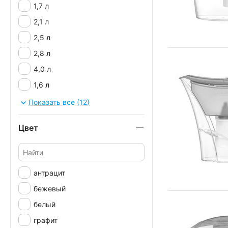
1,7 л
2,1 л
2,5 л
2,8 л
4,0 л
1,6 л
1,8 л
Показать все (12)
2,0 л
Цвет
антрацит
бежевый
белый
графит