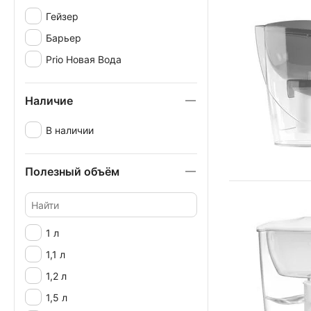
Гейзер
Барьер
Prio Новая Вода
Наличие
В наличии
Полезный объём
1 л
1,1 л
1,2 л
1,5 л