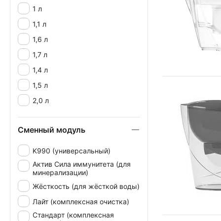
1 л
1,1 л
1,6 л
1,7 л
1,4 л
1,5 л
2,0 л
Сменный модуль
K990 (универсальный)
Актив Сила иммунитета (для
минерализации)
Жёсткость (для жёсткой воды)
Лайт (комплексная очистка)
Стандарт (комплексная