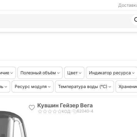
Доставка
ичие
Полезный объём
Цвет
Индикатор ресурса
ль
Ресурс модуля
Температура воды (°С)
Хранени
Кувшин Гейзер Вега
62040-4
КОД: