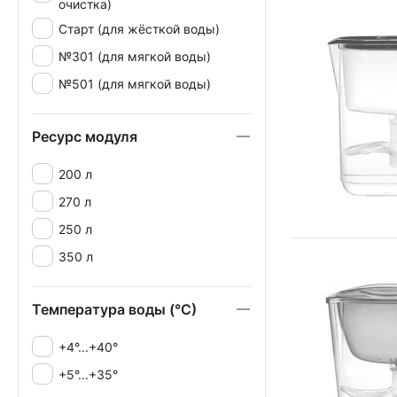
очистка)
Старт (для жёсткой воды)
№301 (для мягкой воды)
№501 (для мягкой воды)
Ресурс модуля
200 л
270 л
250 л
350 л
Температура воды (°С)
+4°...+40°
+5°...+35°