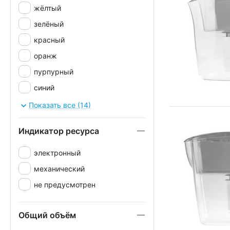
жёлтый
зелёный
красный
оранж
пурпурный
синий
фиолет
Показать все (14)
фисташковый
Индикатор ресурса
хром
чёрный
электронный
механический
не предусмотрен
Общий объём