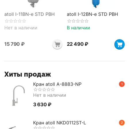
atoll I-11BN-e STD PBH
atoll I-12BN-e STD PBH
Нет в наличии
В наличии
15 790
₽
22 490
₽
Хиты продаж
Кран atoll A-8883-NP
1
Нет в наличии
3 630
₽
Кран atoll NKD0112ST-L
2