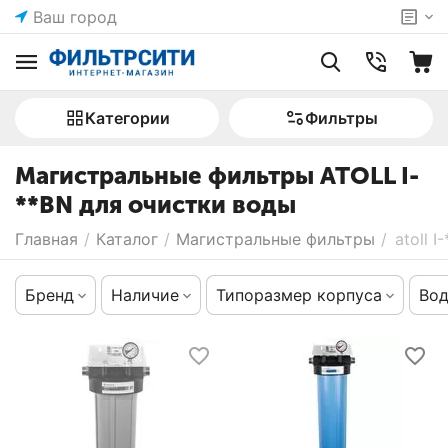
Ваш город
Категории
Фильтры
Магистральные фильтры ATOLL I-
**BN для очистки воды
Главная
/
Каталог
/
Магистральные фильтры
/
atoll I
Бренд
Наличие
Типоразмер корпуса
Во