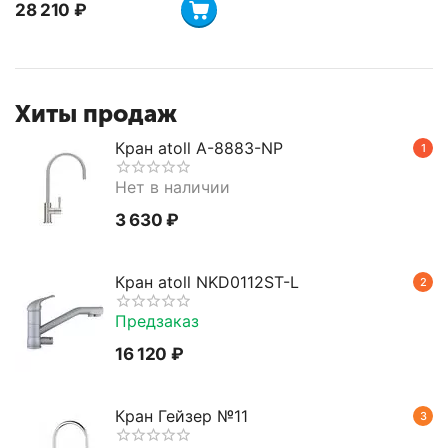
28 210
₽
Хиты продаж
Кран atoll A-8883-NP
1
Нет в наличии
3 630
₽
Кран atoll NKD0112ST-L
2
Предзаказ
16 120
₽
Кран Гейзер №11
3