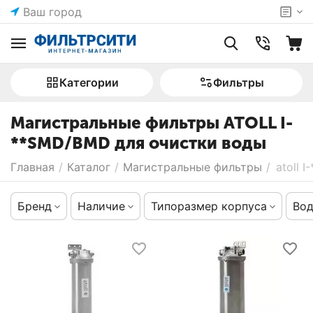
Ваш город
Категории
Фильтры
Магистральные фильтры ATOLL I-
**SMD/BMD для очистки воды
Главная
/
Каталог
/
Магистральные фильтры
/
atoll 
Бренд
Наличие
Типоразмер корпуса
Во