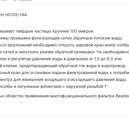
nn HS10S-1AA
овывает твёрдые частицы крупнее 100 микрон.
стемы промывки фильтрующей сетки обратным потоком воды.
хся загрязнений необходимо открыть шаровой кран внизу колбы
е сетки и запускать режим обратной промывки "по необходимос
н и регулятор давления воды в диапазоне от 1,5 до 6,0 атм.
ый клапан, предотвращающий обратный ток воды в водопровод.
рный кран для остановки подачи фильтрованной воды к потреби
ометра для измерения входящего и исходящего давления воды.
колбы и латунными фитингами с наружной резьбой 1".
 областях применения многофункционального фильтра Resideo