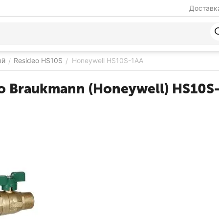
Доставка
ый
Resideo HS10S
Honeywell HS10S-1AA
/
/
o Braukmann (Honeywell) HS10S