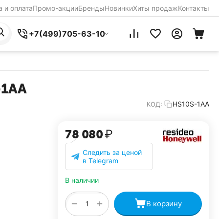
 и оплата
Промо-акции
Бренды
Новинки
Хиты продаж
Контакты
+7(499)705-63-10
-1AA
HS10S-1AA
КОД:
78 080
₽
Следить за ценой
в Telegram
В наличии
+
−
В корзину