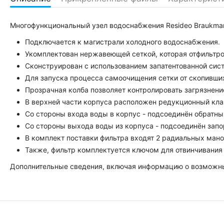
Многофункциональный узел водоснабжения Resideo Braukma
Подключается к магистрали холодного водоснабжения.
Укомплектован нержавеющей сеткой, которая отфильтр
Сконструирован с использованием запатентованной си
Для запуска процесса самоочищения сетки от скопивши
Прозрачная колба позволяет контролировать загрязнени
В верхней части корпуса расположен редукционный клапа
Со стороны входа воды в корпус - подсоединён обратн
Со стороны выхода воды из корпуса - подсоединён запо
В комплект поставки фильтра входят 2 радиальных ман
Также, фильтр комплектуется ключом для отвинчивания 
Дополнительные сведения, включая информацию о возможных