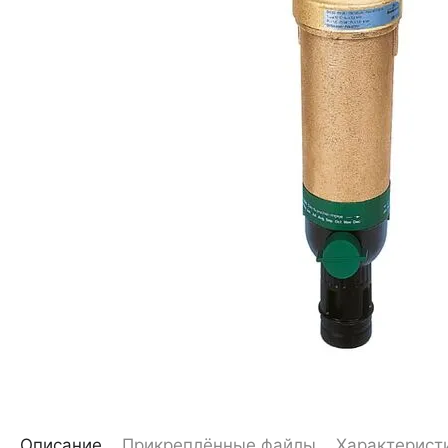
Описание
Прикреплённые файлы
Характерист