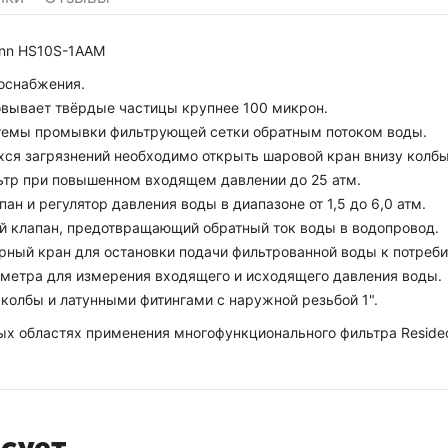
ann HS10S-1AAM
доснабжения.
овывает твёрдые частицы крупнее 100 микрон.
стемы промывки фильтрующей сетки обратным потоком воды.
хся загрязнений необходимо открыть шаровой кран внизу колбы
льтр при повышенном входящем давлении до 25 атм.
н и регулятор давления воды в диапазоне от 1,5 до 6,0 атм.
ый клапан, предотвращающий обратный ток воды в водопровод.
рный кран для остановки подачи фильтрованной воды к потреби
ометра для измерения входящего и исходящего давления воды.
колбы и латунными фитингами с наружной резьбой 1".
х областях применения многофункционального фильтра Resideo