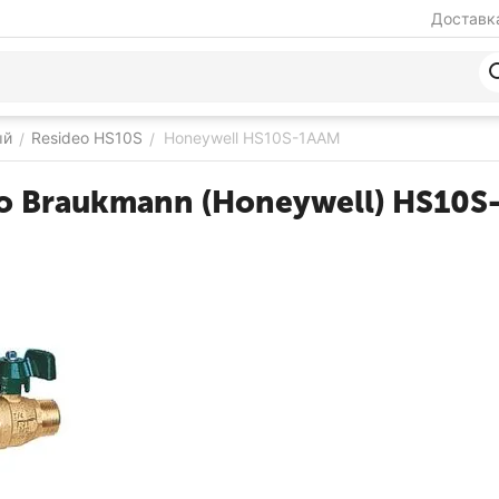
Доставка
ый
Resideo HS10S
Honeywell HS10S-1AAM
/
/
o Braukmann (Honeywell) HS10