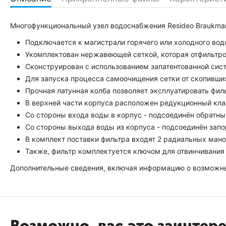
Многофункциональный узел водоснабжения Resideo Braukm
Подключается к магистрали горячего или холодного во
Укомплектован нержавеющей сеткой, которая отфильтр
Сконструирован с использованием запатентованной си
Для запуска процесса самоочищения сетки от скопивши
Прочная латунная колба позволяет эксплуатировать фи
В верхней части корпуса расположен редукционный клапа
Со стороны входа воды в корпус - подсоединён обратн
Со стороны выхода воды из корпуса - подсоединён запо
В комплект поставки фильтра входят 2 радиальных ман
Также, фильтр комплектуется ключом для отвинчивания 
Дополнительные сведения, включая информацию о возможны