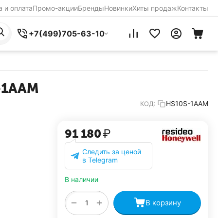
 и оплата
Промо-акции
Бренды
Новинки
Хиты продаж
Контакты
+7(499)705-63-10
S-1AAM
HS10S-1AAM
КОД:
91 180
₽
Следить за ценой
в Telegram
В наличии
+
−
В корзину